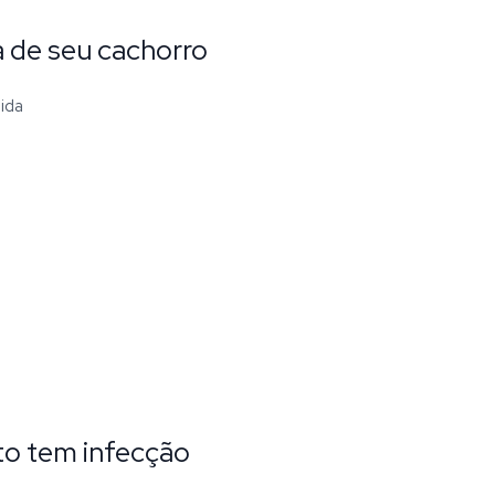
a de seu cachorro
dida
to tem infecção