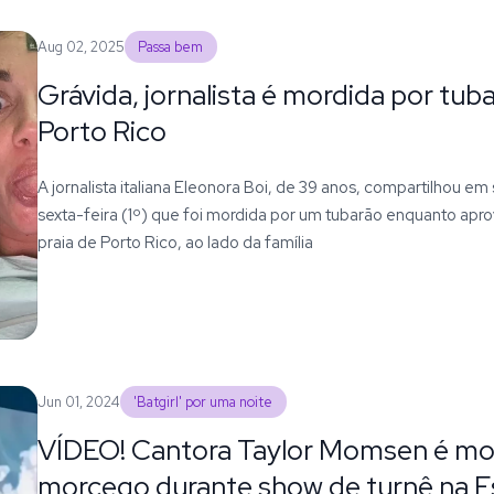
Aug 02, 2025
Passa bem
Grávida, jornalista é mordida por tub
Porto Rico
A jornalista italiana Eleonora Boi, de 39 anos, compartilhou em
sexta-feira (1º) que foi mordida por um tubarão enquanto apr
praia de Porto Rico, ao lado da família
Jun 01, 2024
'Batgirl' por uma noite
VÍDEO! Cantora Taylor Momsen é mo
morcego durante show de turnê na 