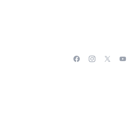
Facebook
Instagram
X
YouTub