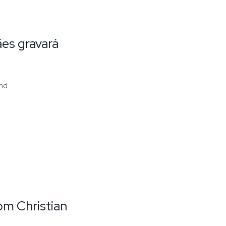
ães gravará
and
om Christian