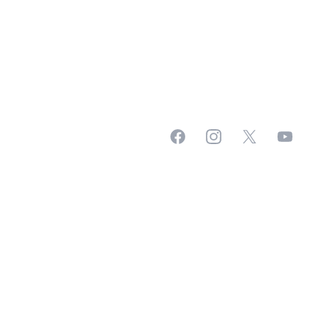
Facebook
Instagram
X
YouTub