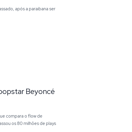
ssado, após a paraibana ser
a popstar Beyoncé
que compara o flow de
ssou os 80 milhões de plays