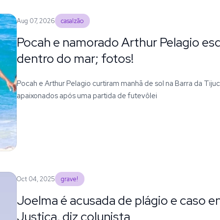
Aug 07, 2026
casalzão
Pocah e namorado Arthur Pelagio es
dentro do mar; fotos!
Pocah e Arthur Pelagio curtiram manhã de sol na Barra da Tijuc
apaixonados após uma partida de futevôlei
Oct 04, 2025
grave!
Joelma é acusada de plágio e caso en
Justiça, diz colunista