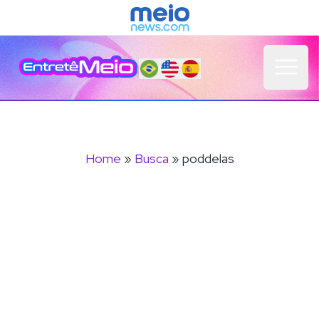
Open 
Home
»
Busca
» poddelas