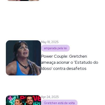
May 18, 2025
amparada pela lei
Power Couple: Gretchen
ameaça acionar o 'Estatudo do
Idoso' contra desafetos
Apr 24, 2025
Gretchen está de volta