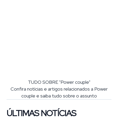
TUDO SOBRE "Power couple"
Confira notícias e artigos relacionados a Power
couple e saiba tudo sobre o assunto
ÚLTIMAS NOTÍCIAS