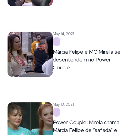
May 14, 2021
Márcia Felipe e MC Mirella se
desentendem no Power
Couple
May 13, 2021
Power Couple: Mirela chama
Márcia Fellipe de “safada” e