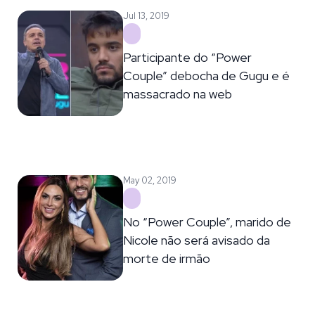
Jul 13, 2019
Participante do “Power
Couple” debocha de Gugu e é
massacrado na web
May 02, 2019
No “Power Couple”, marido de
Nicole não será avisado da
morte de irmão