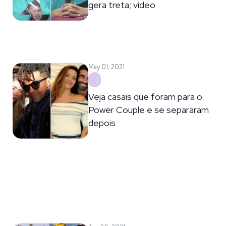
gera treta; vídeo
May 01, 2021
Veja casais que foram para o
Power Couple e se separaram
depois