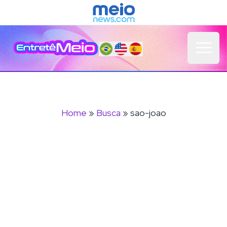
Open 
Home
»
Busca
» sao-joao