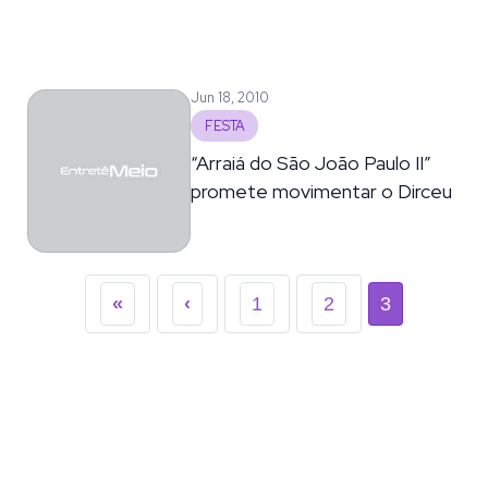
Jun 18, 2010
FESTA
“Arraiá do São João Paulo II”
promete movimentar o Dirceu
«
‹
1
2
3