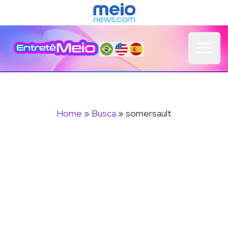
Open 
Home
»
Busca
» somersault