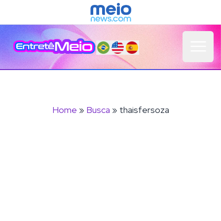
Open 
Home
»
Busca
» thaisfersoza