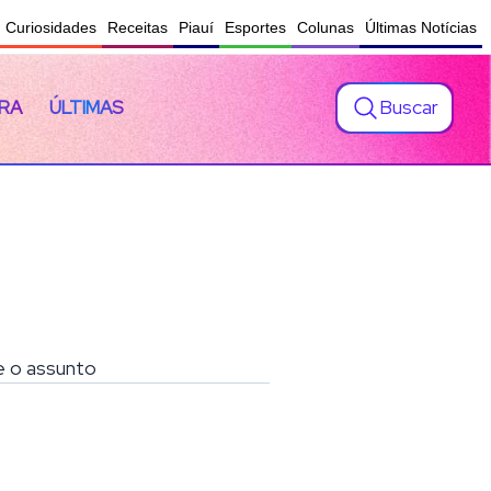
Curiosidades
Receitas
Piauí
Esportes
Colunas
Últimas Notícias
Buscar
RA
ÚLTIMAS
re o assunto