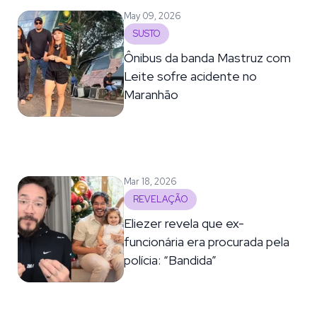
May 09, 2026
SUSTO
Ônibus da banda Mastruz com
Leite sofre acidente no
Maranhão
Mar 18, 2026
REVELAÇÃO
Eliezer revela que ex-
funcionária era procurada pela
polícia: “Bandida”