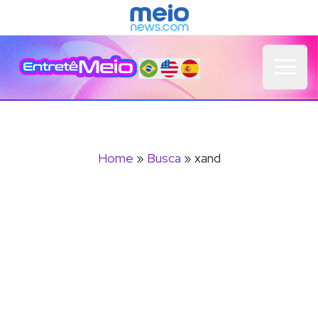
Open 
Home
»
Busca
» xand