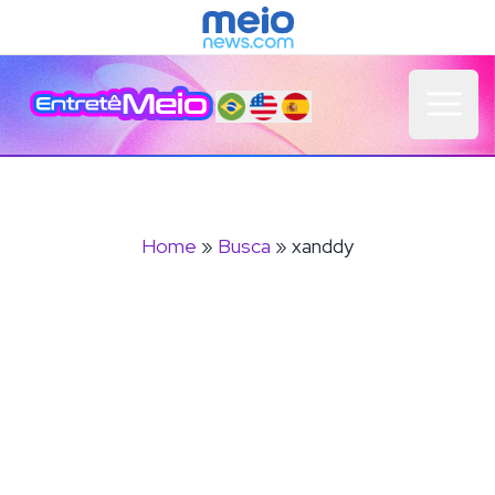
Open 
Home
»
Busca
» xanddy