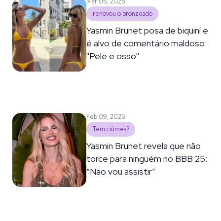
Mar 05, 2025
renovou o bronzeado
Yasmin Brunet posa de biquiní e
é alvo de comentário maldoso:
''Pele e osso''
Feb 09, 2025
Tem ciúmes?
Yasmin Brunet revela que não
torce para ninguém no BBB 25:
“Não vou assistir”