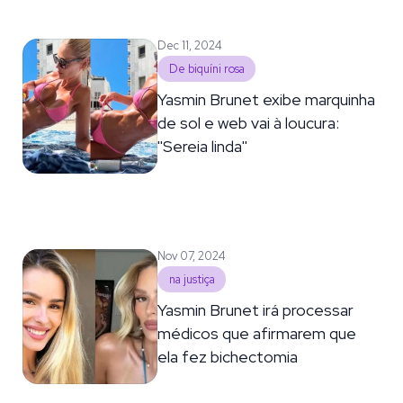
Dec 11, 2024
De biquíni rosa
Yasmin Brunet exibe marquinha
de sol e web vai à loucura:
''Sereia linda''
Nov 07, 2024
na justiça
Yasmin Brunet irá processar
médicos que afirmarem que
ela fez bichectomia