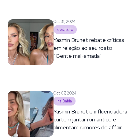
Oct 31, 2024
desabafo
Yasmin Brunet rebate críticas
em relação ao seu rosto:
“Gente mal-amada”
Oct 07, 2024
na Bahia
Yasmin Brunet e influenciadora
curtem jantar romântico e
alimentam rumores de affair