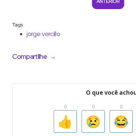
ANTERIOR
Tags
jorge vercillo
Compartilhe
→