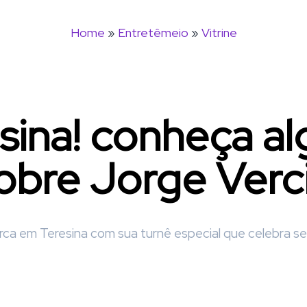
Home
»
Entretêmeio
»
Vitrine
esina! conheça a
obre Jorge Verci
rca em Teresina com sua turnê especial que celebra seu