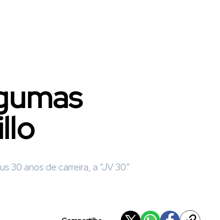
lgumas
llo
s 30 anos de carreira, a “JV 30”