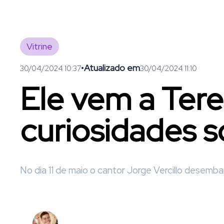
Vitrine
•
Atualizado em
30/04/2024 10:37
30/04/2024 11:10
Ele vem a Ter
curiosidades s
No dia 11 de maio o cantor Jorge Vercillo desemba