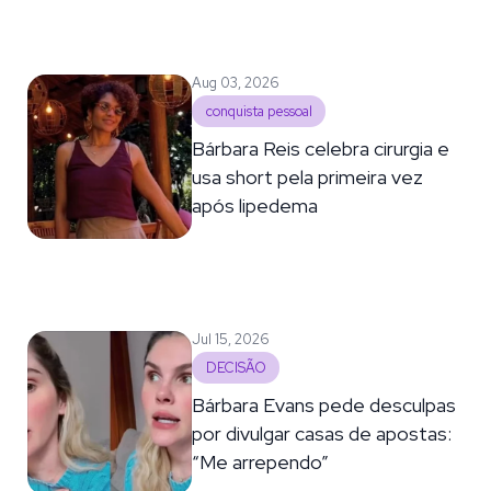
Aug 03, 2026
conquista pessoal
Bárbara Reis celebra cirurgia e
usa short pela primeira vez
após lipedema
Jul 15, 2026
DECISÃO
Bárbara Evans pede desculpas
por divulgar casas de apostas:
“Me arrependo”