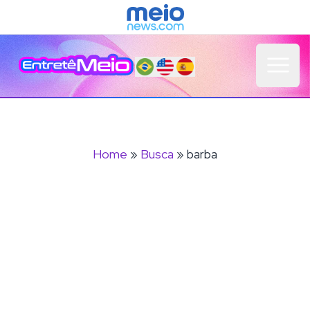
Open 
Home
»
Busca
» barba