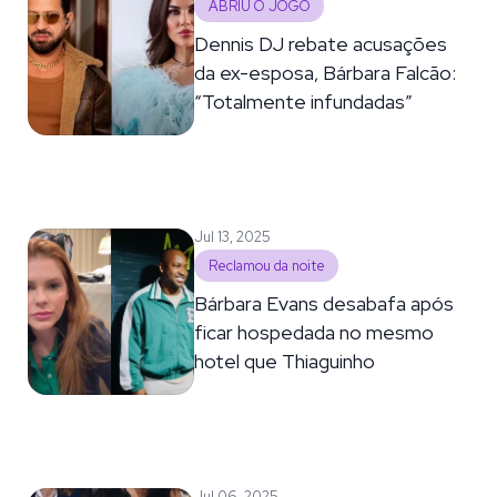
ABRIU O JOGO
Dennis DJ rebate acusações
da ex-esposa, Bárbara Falcão:
“Totalmente infundadas”
Jul 13, 2025
Reclamou da noite
Bárbara Evans desabafa após
ficar hospedada no mesmo
hotel que Thiaguinho
Jul 06, 2025