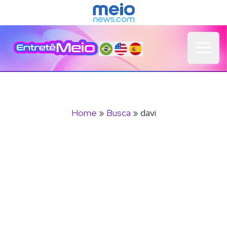
Open 
Home
»
Busca
» davi