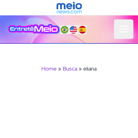
Open 
Home
»
Busca
» eliana