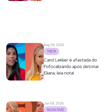
Aug 04, 2026
TRETA
Carol Lekker é afastada do
Fofocalizando após detonar
Eliana; leia nota!
Jun 08, 2026
NOVA FASE