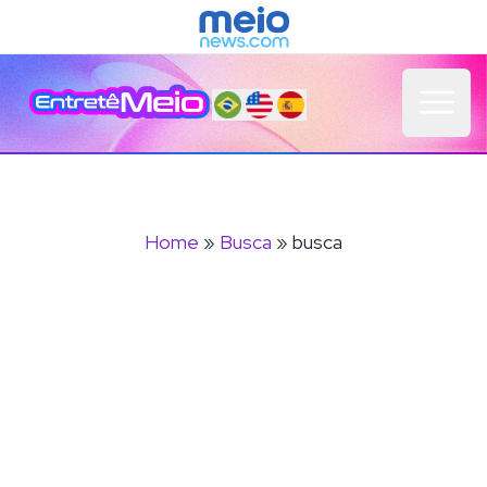
Open 
Home
»
Busca
» busca