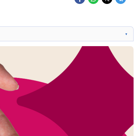
▼
a câncer de mama HER2-positivo.
ual após terapia pré-cirúrgica.
orrência da doença.
 e principal causa de morte entre mulheres.
ente citotóxico.