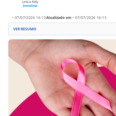
Letícia Kelly
Jornalista
• 07/07/2026 16:12
Atualizado em
• 07/07/2026 16:13
VER RESUMO
Anvisa aprova ampliação da indicação do Enhertu par
Medicamento será usado em pacientes com doença resid
Estudo clínico mostrou redução de 53% no risco de rec
Câncer de mama é o tipo mais diagnosticado no mundo
Terapia combina anticorpo direcionado ao HER2 com ag