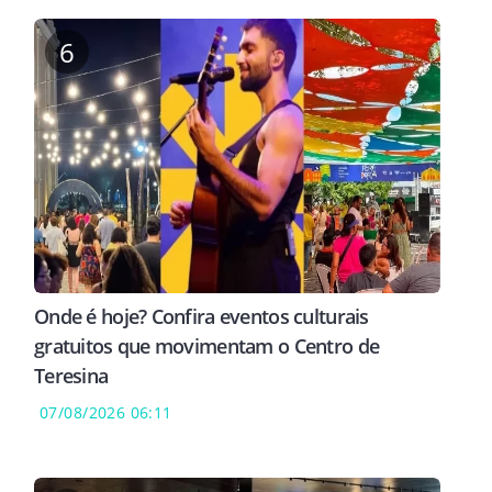
6
SÃO COMPROVADOS?
APENDICITE OU PANCREATITE?
RESU
DISC
nfática facial
Dor na barriga pode indicar
Como
eixa a pele mais
duas doenças graves; saiba
apar
specialistas
como diferenciar
Flos
hálit
Onde é hoje? Confira eventos culturais
gratuitos que movimentam o Centro de
Teresina
07/08/2026 06:11