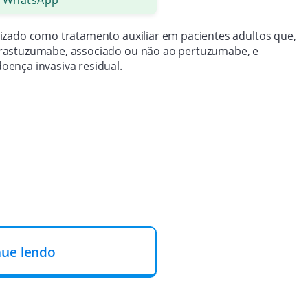
izado como tratamento auxiliar em pacientes adultos que,
trastuzumabe, associado ou não ao pertuzumabe, e
oença invasiva residual.
nue lendo
strado por via intravenosa
. A terapia combina um
 citotóxico, permitindo que o medicamento atue de forma