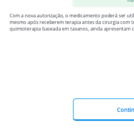
Com a nova autorização, o medicamento poderá ser util
mesmo após receberem terapia antes da cirurgia com 
quimioterapia baseada em taxanos, ainda apresentam d
Conti
O Enhertu é um conjugado anticorpo-fármaco admini
anticorpo direcionado ao receptor HER2 com um agente