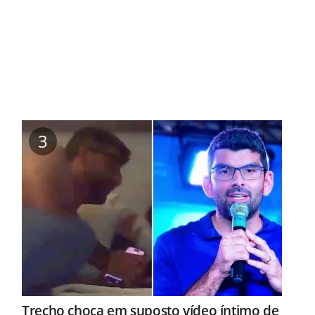
3
Trecho choca em suposto vídeo íntimo de