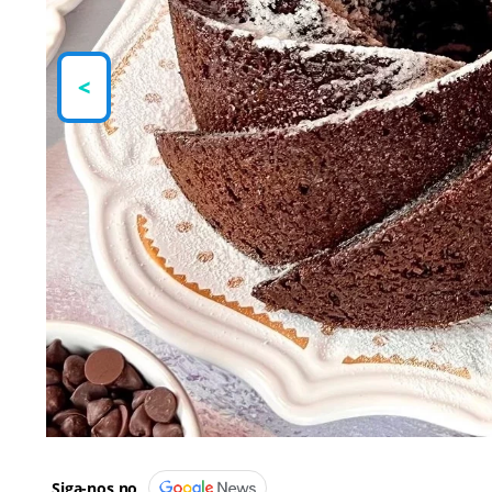
<
Siga-nos no