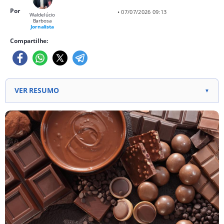
Por
• 07/07/2026 09:13
Waldelúcio
Barbosa
Jornalista
Compartilhe:
VER RESUMO
▼
Dia Mundial do Chocolate é celebrado com alerta
sobre produtos que não são verdadeiros.
Legislação brasileira exige pelo menos 35% de
sólidos de cacau para chamar de chocolate.
Chocolates de qualidade têm poucos ingredientes e
cacau em primeiro lugar na lista.
Chocolates com 60% ou mais de cacau têm sabor
mais intenso e antioxidantes.