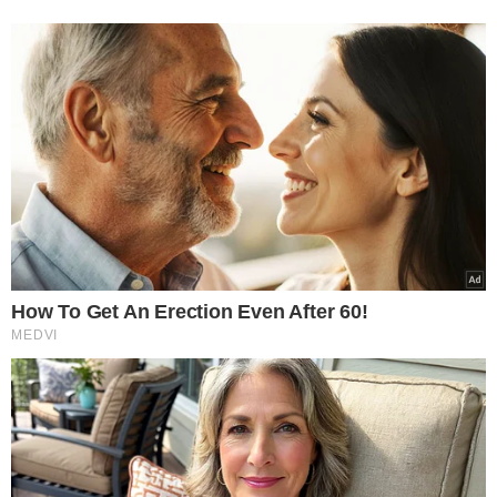
ORIGEM CACAU
INGREDIENTES CHOCOLATE
CACAU
DICAS IDENTIFICAR CHOCOLATE
CHOCOLATE QUALIDADE
VER COMENTÁRIOS
VEJA TAMBÉM
CONFIRA!
Por que sua rotina pode
estar causando
esgotamento? Veja 4
formas de desacelerar