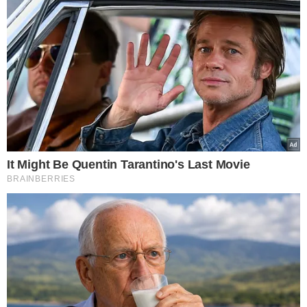
DE QUALIDADE?
1. Confira a lista de ingredientes
Os melhores chocolates costumam ter poucos
ingredientes, como massa de cacau, manteiga de cacau e
açúcar. Quanto menor a lista e mais naturais forem os
componentes, melhor.