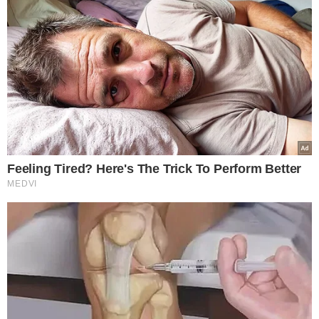
Cada vez mais populares, os chocolates produzidos no
modelo bean to bar ("do grão à barra") são fabricados
pelo mesmo produtor desde a seleção das amêndoas até
a barra final, garantindo maior controle de qualidade e
rastreabilidade.
7. Verifique a origem do cacau
Assim como acontece com o vinho, o local onde o cacau
é cultivado influencia diretamente no sabor. No Brasil,
por exemplo, cacaus da Amazônia costumam apresentar
notas mais frutadas e florais, enquanto os da Bahia são
conhecidos por sabores mais intensos e amendoados.
Leia o rótulo antes de comprar
Especialistas recomendam que o consumidor vá além da
embalagem chamativa e analise as informações do
produto. Chocolates de qualidade normalmente
possuem uma composição simples, maior concentração
de cacau e transparência sobre a origem da matéria-
prima.
Na prática, a dica mais importante continua sendo uma
das mais simples: antes de colocar a barra no carrinho,