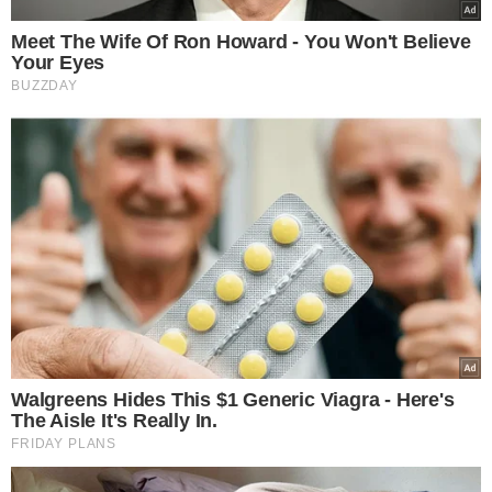
De forma geral, chocolates com 60% ou mais de cacau
apresentam sabor mais intenso e menor quantidade de
açúcar. Além disso, concentram mais compostos
antioxidantes naturalmente presentes no cacau.
3. Evite gordura vegetal
Um dos principais sinais de qualidade é a presença de
manteiga de cacau como fonte de gordura. Produtos que
utilizam gordura vegetal hidrogenada ou substitutos
costumam oferecer uma experiência inferior em sabor e
textura.
4. Repare na aparência e na textura
Um chocolate de boa qualidade possui superfície lisa e
brilhante, quebra com facilidade produzindo um estalo
característico ("snap") e derrete de forma uniforme na
boca.
5. Sinta o aroma
O cheiro também ajuda a identificar um bom produto.
Chocolates feitos com cacau de qualidade apresentam
aroma intenso e natural, sem excesso de aromatizantes
artificiais.
6. Procure chocolates artesanais