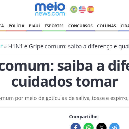
CA
POLÍCIA
PIAUÍ
ESPORTES
CONCURSOS
COLUNAS
CID
r
» H1N1 e Gripe comum: saiba a diferença e qua
comum: saiba a dif
cuidados tomar
omum por meio de gotículas de saliva, tosse e espirr
Compartilhe: