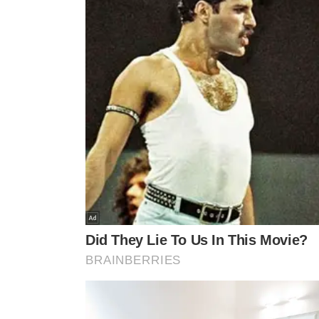
TÓPICOS
H1N1
GRIPE COMUM
ALERTA
CASOS AUMENTAND
VER CO