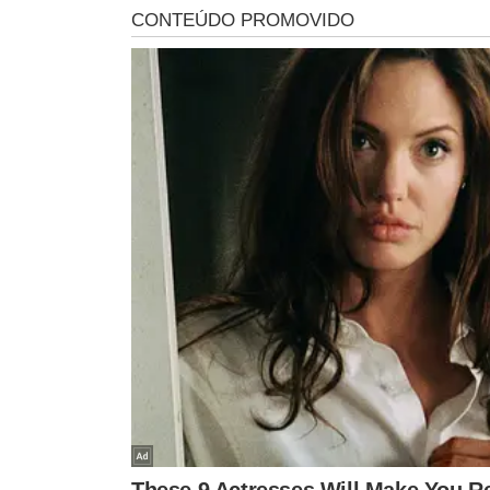
infeccionado e cause uma série de sintomas no paciente
mutações que fazem com que uma pessoa que teve a doe
causados pela ação dele dentro do organismo. De modo 
sintomas diminuindo e desaparecendo até 10 dias depo
O VÍRUS DA H1N1
O H1N1 é um tipo de vírus que também pode ser chamado
H1N1. Esse é a variação de vírus da gripe responsável p
forte da gripe, que precisa ser tratada porque tem o pot
paciente ao óbito.