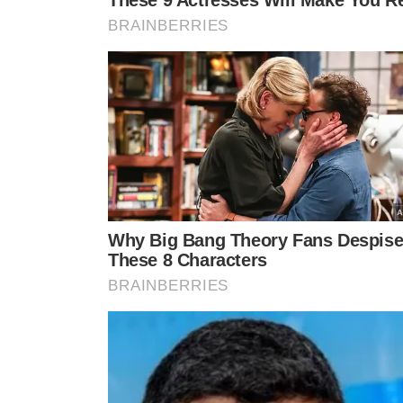
SINTOMAS
- Febre alta;
- Tosse;
- Mal-estar que deixa a pessoa de cama.
O vírus também pode causar doença grave em pessoas v
TRATAMENTO