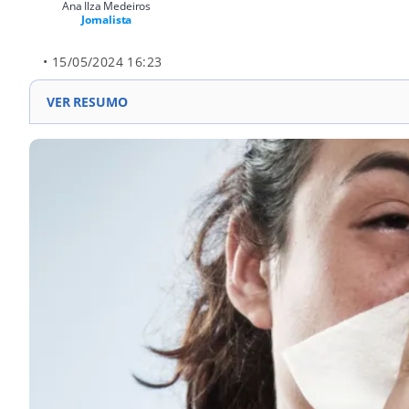
Ana Ilza Medeiros
Jornalista
• 15/05/2024 16:23
VER RESUMO
Gripe H1N1: Similar à gripe comum, causa febre, tos
revela diagnóstico de amigos após trabalho voluntár
social e medicamentos antivirais.