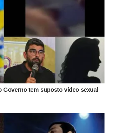
s sintomas
, sendo normalmente indicado aumentar a
e fazer uma alimentação leve e de fácil digestão. Em alguns
emédios como:
u ibuprofeno, para diminuir a febre e aliviar a dor no
estão nasal;
ra diminuir a taxa de multiplicação do vírus, reduzir a
emédios são normalmente indicados para serem iniciados
GERAL?
que esteja infectada;
as mãos ao rosto e, principalmente, à boca;
a garantir que as mãos sempre estejam esterilizadas;
astante água;
as, copos, talheres e travesseiros;
er-se de gotículas infectadas que possam estar no ar;
as.