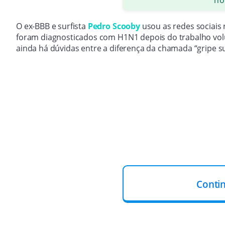
O ex-BBB e surfista
Pedro Scooby
usou as redes sociais n
foram diagnosticados com H1N1 depois do trabalho vol
ainda há dúvidas entre a diferença da chamada “gripe s
Conti
A GRIPE COMUM
A gripe é uma doença causada por um vírus do tipo
Inf