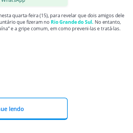
esta quarta-feira (15), para revelar que dois amigos dele
untário que fizeram no
Rio Grande do Sul.
No entanto,
uína” e a gripe comum, em como preveni-las e tratá-las.
nue lendo
luenza
, que faz com que o sistema respiratório fique