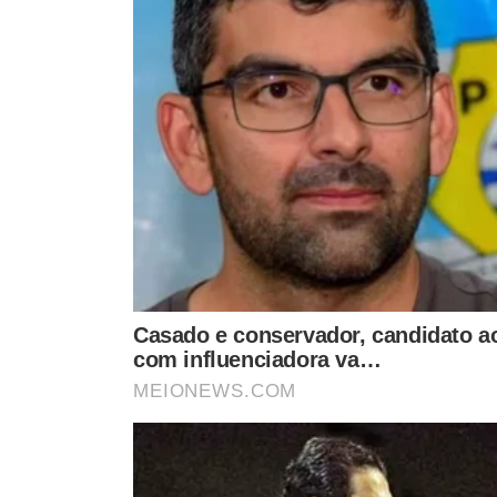
O tratamento da gripe H1N1
depende da gravidade do
ingestão de líquidos para evitar desidratação, repousar 
casos, o médico pode recomendar o tratamento com r
Anti-inflamatórios ou analgésicos
, como paracetamol o
corpo ou dor de cabeça;
Anti-histamínicos,
como loratadina, para aliviar a cong
Antivirais
, como zanamivir, oseltamivir ou peramivir, pa
gravidade dos sintomas e evitar complicações. Esses r
dentro de 48 horas após o início dos sintomas.
COMO EVITAR A H1N1 E GRIPE COMUM EM 
- Evitar manter contato muito próximo com uma pessoa 
- Lavar sempre as mãos com água e sabão e evitar levar 
- Sempre que possível, ter um frasco com álcool-gel par
- Manter hábitos saudáveis, alimentar-se bem e beber b
- Não compartilhar utensílios de uso pessoal, como toalh
- Caso haja indicação, utilizar uma máscara para proteg
- Evitar frequentar locais fechados ou com muitas pesso