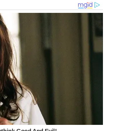
. Todo ano, esse vírus passa por transformações e
nça uma vez volte a apresentar os sintomas e os efeitos
geral, a gripe costuma ser autocontida, com seus
is do surgimento da doença.
 de influenza H1N1, gripe H1N1, influenza A e de vírus
or causar a
gripe suína
. De modo geral, essa é uma versão
encial de causar complicações, podendo, inclusive, levar o