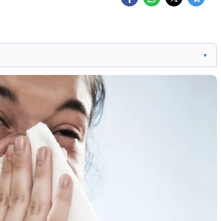
▼
se e nariz escorrendo. Exemplo de caso: Pedro Scooby
io. Prevenção e tratamento: Higienização, distanciamento