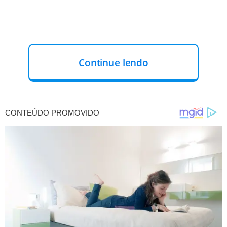
Continue lendo
Em ambos os casos, o
hábito repetitivo pode provocar
desgaste dental
, dores faciais, cefaleia, problemas na
articulação temporomandibular (ATM) e dificuldade para
mastigar ou abrir a boca.
O diagnóstico precoce do bruxismo é essencial para
evitar danos permanentes
, especialmente no caso
noturno, mais difícil de detectar por ocorrer durante o
sono. Muitos só percebem o problema após relatos de
parceiros ou diante de sintomas persistentes.
Entre os sinais estão dor facial, sensibilidade nos dentes,
estalos na mandíbula, cansaço muscular no rosto ou