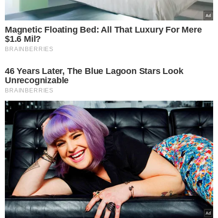
pescoço e até insônia.
COMO O BRUXISMO É
DIAGNOSTICADO?
O
diagnóstico do bruxismo é feito por um dentista,
com base no relato do paciente e em exame clínico
.
Identificar corretamente o tipo e a causa do distúrbio —
que pode envolver fatores emocionais, distúrbios do
sono, uso de certos medicamentos ou má oclusão
dentária — é fundamental para escolher o tratamento
adequado.
As opções incluem o uso de placas de mordida
personalizadas
, técnicas de relaxamento, fisioterapia,
psicoterapia, ajustes na mordida e, em alguns casos,
medicamentos. O bruxismo pode afetar pessoas de
todas as idades, inclusive crianças, mas é mais comum
em adultos.