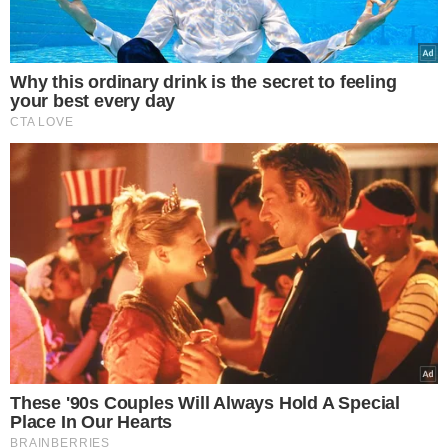
POUCAS CALORIAS E MUITA
FIBRA
Especialistas apontam
fruta popular que pode
ajudar a emagrecer e
controlar a fome; saiba
qual
VEJA MAIS NOTÍCIAS