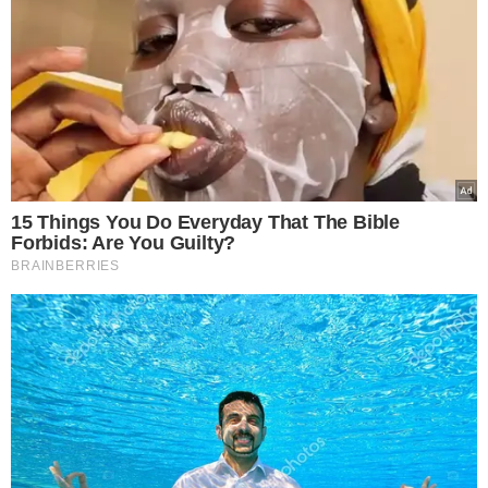
TÓPICOS
ATM
PLACA DE MORDIDA
DOR FACIAL
RANGER DENTES
BRUXISMO
VER COMENTÁRIOS
VEJA TAMBÉM