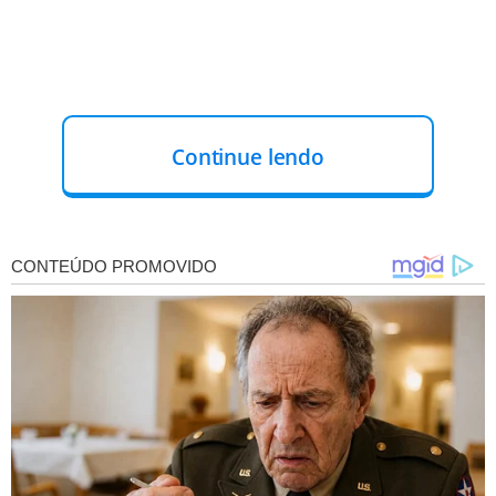
Continue lendo
Esta etapa do resultado inclui o desempate de notas para
os cargos de técnico judiciário e agente da Polícia Judicial.
De acordo com a banca, as respostas aos recursos
contra o resultado preliminar devem ser divulgadas na
próxima semana.
As provas foram aplicadas em dezembro de 2024, e a
previsão é que as nomeações comecem em julho deste
ano.