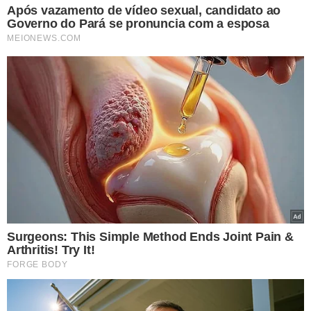
TÓPICOS
CONCURSO TSE
CONCURSO UNIFICADO
JUSTIÇA ELEITORAL
RESULTADO CONCURSO
CEBRASPE
VER COMENTÁRIOS
VEJA TAMBÉM
702 PESSOAS CLASSIFICADAS