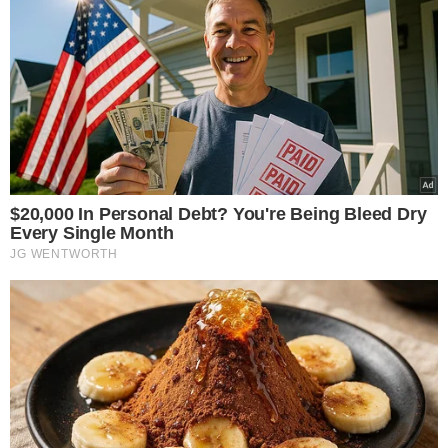
CNU 2 divulga nova
classificação com vagas
remanescentes e
adicionais
VEJA MAIS NOTÍCIAS