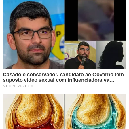
DISTRIBUIÇÃO DE VAGAS E SALÁRIOS
O concurso contemplou oportunidades para os cargos
de analista e técnico judiciário em diversas áreas. Veja
abaixo os detalhes:
Analista Judiciário
(salário de R$ 13.994,78):
Área administrativa
: todas as formações e contabilidade.
Apoio especializado
: arquitetura, arquivologia,
biblioteconomia, enfermagem, engenharia (civil, elétrica,
mecânica), estatística, medicina (clínica médica,
psiquiatria, medicina do trabalho), odontologia,
psicologia, serviço social e tecnologia da informação.
Área judiciária
: formação em Direito.