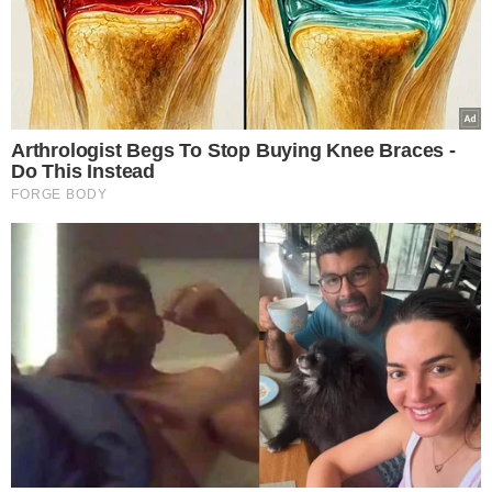
Técnico Judiciário
:
Área administrativa (todas as formações)
– R$ 8.529,65
Agente da Polícia Judicial
– R$ 9.773,56
Programação de Sistemas
– R$ 8.529,65
ALTA PROCURA
O concurso foi um dos mais concorridos da história da
Justiça Eleitoral, com mais de 637 mil inscrições. Deste
total, cerca de 344 mil foram para o cargo de técnico
judiciário e aproximadamente 293 mil para analista.
A lista completa com os resultados pode ser consultada
no site oficial do Cebraspe.