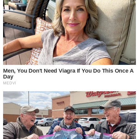
O processo seletivo será realizado por meio de aplicação
de prova objetiva
online
com 60 questões, sendo 10 de
língua portuguesa, 10 de conhecimentos gerais, 10 de
matemática, 10 de raciocínio lógico, 10 de tecnologias,
ciência de dados e inteligência artificial e 10 de
conhecimentos sobre a Petrobras.
Imediatamente após a inscrição no processo seletivo, os
candidatos já poderão realizar a prova objetiva.
BENEFÍCIOS
A Petrobras oferece bolsa-auxílio de R$ 1.825, vale
transporte de R$ 15 por dia de trabalho presencial,
seguro contra acidentes pessoais, além de recesso
remunerado, conforme prevê a legislação.
SEM EFETIVAÇÃO
A estatal esclarece que o programa de estágio não gera
vínculo empregatício com a Petrobras e não é concurso
público para contratação de empregados efetivos. A
companhia reforça que não possui concurso aberto no
momento e não tem previsão de realização de processo