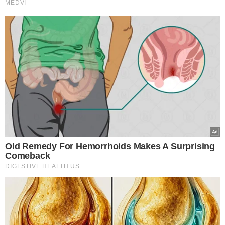
BOLSA AUXÍLIO ESTÁGIO
PROGRAMA DE ESTÁGIO PETROBRAS
INSCRIÇÕES PETROBRAS
VAGAS DE ESTÁGIO
ESTÁGIO PETROBRAS 2026
VER COMENTÁRIOS
VEJA TAMBÉM
702 PESSOAS CLASSIFICADAS
CNU 2 divulga nova
classificação com vagas
remanescentes e
adicionais