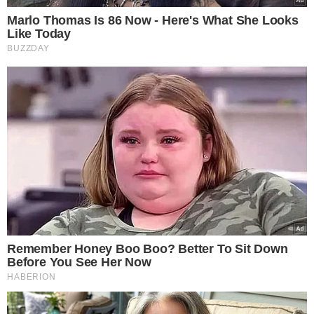
São reservadas 30% das vagas para mulheres; 30%
para negros, indígenas e quilombolas; além de 10%
para pessoas com deficiência (PCD).
A diretora de Assuntos Corporativos da Petrobras,
Clarice Coppetti, ressalta que a reserva é uma forma de
“estimular a presença de mulheres e pessoas negras nas
carreiras Stem [Ciência, Tecnologias e Matemática, na
sigla em inglês] e ampliar a presença dos grupos sub-
representados na indústria de energia”.
CARGA HORÁRIA
O regime do estágio será de 20 horas semanais, de
segunda a sexta-feira, podendo ser adotado o regime
híbrido, a critério da empresa.
Os estagiários com
deficiência poderão aderir ao teletrabalho integral,
desde que compatível com o plano de atividades do
estágio
.
PRAZO DE INSCRIÇÃO
De 21 de maio a 3 de junho, pelo
site
.
PROVAS