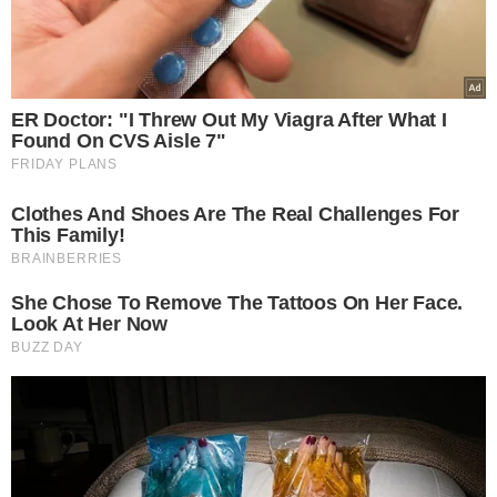
telecomunicações, elétrica, mecânica, naval, química),
geofísica, geologia, jornalismo, marketing, oceanografia e
relações públicas.
CIDADES
As 150 vagas estão distribuídas em cidades de 12
unidades da federação.
São elas Rio de Janeiro (RJ),
Macaé (RJ), Duque de Caxias (RJ), Itaboraí (RJ), São Paulo
(SP), Santos (SP), Cubatão (SP), São José dos Campos (SP),
Paulínia (SP), Mauá (SP), Vitória (ES), Brasília (DF), Canoas
(RS), Salvador (BA), Camaçari (BA), Betim (MG), Ipojuca
(PE), Araucária (PR), São Mateus do Sul (PR), Aracaju (SE),
Laranjeiras (SE), Fortaleza (CE) e Manaus (AM).