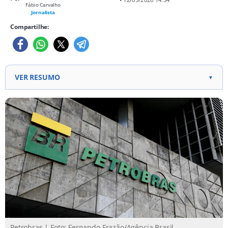
Fábio Carvalho
Jornalista
Compartilhe:
VER RESUMO
▼
A Petrobras oferece 150 vagas em estágios, com
inscrições a partir do dia 21.
30% das vagas são reservadas para mulheres e 30%
para negros, indígenas e quilombolas.
O programa é aberto a estudantes de nível superior
em áreas como engenharia, ciência de dados e
marketing.
A Petrobras oferece bolsa-auxílio de R$ 1.825 e vale
transporte de R$ 15 por dia de trabalho presencial.
Petrobras | Foto: Fernando Frazão/Agência Brasil