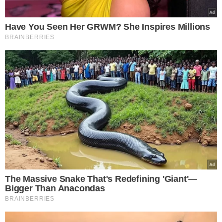
país), a trabalho, sozinho, no período de 9 a 21 de
fevereiro. Iniciou com sinais e sintomas (Febre, tosse
seca, dor de garganta e coriza) compatíveis com a
suspeita de Doença pelo Coronavírus 2019 (COVID-19). O
paciente está bem, com sinais brandos e recebeu as
orientações de precaução padrão.
A SES/SP e SMS/SP estão realizando a identificação dos
contatos no domicílio, hospital e voo, com apoio da
Anvisa junto à companhia aérea", diz a nota do Ministério
da Saúde.
Casos monitorados
A Secretaria Estadual de Saúde também informou nesta
terça-feira (25) que está monitorando três casos
suspeitos de coronavírus na cidade de São Paulo,
incluindo o do homem de 61 anos, e um quarto caso no
interior do estado. São quatro adultos. O caso
monitorado no interior de SP é na cidade de Bauru.
Todos os pacientes tiveram histórico de viagens para o
exterior.
O caso do homem de 61 anos, que viajou para Itália, com