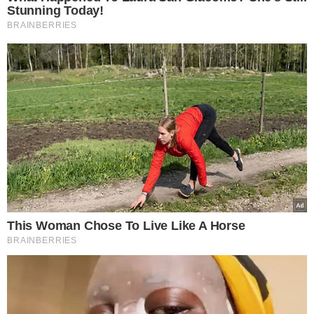
tinham idade entre 40 e 69 anos. Destes, 1.023
morreram. Os quadros mais graves deste estudo
apareceram em pessoas acima de 60 anos.
Caso em SP
O Hospital Albert Einstein, na Zona Sul da capital paulista,
registrou em 25 de fevereiro a notificação do caso
suspeito de um homem de 61 anos. Ele é brasileiro e
viajou para o norte da Itália entre 9 e 21 de fevereiro. O
paciente tem sinais brandos da doença, como tosse, e