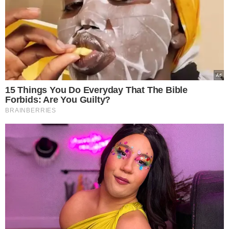
está em isolamento domiciliar.
"O paciente encontra-se em bom estado clínico e sem
necessidade de internação, permanecendo em
isolamento respiratório que será mantido durante os
próximos 14 dias. A equipe médica segue monitorando-o
ativamente, assim como as pessoas que tiveram contato
próximo com ele", diz nota do Hospital Albert Einstein
(veja nota completa abaixo).
Segundo o Ministério da Saúde, no atendimento, o
hospital "adotou todas as medidas preventivas para
transmissão por gotículas, coletou amostras e realizou
testes para vírus respiratórios comuns e o exame
específico para SARS-CoV2 (RT-PCR, pelo protocolo
Charité), conforme preconizado pela Organização
Mundial de Saúde (OMS).
Com resultados preliminares realizados pela unidade de
saúde e de acordo com o Plano de Contingência
Nacional, o hospital enviou a amostra para o laboratório
de referência nacional, Instituto Adolfo Lutz, para
contraprova, que deu positivo.
O paciente viajou para a região da Lombardia (norte do