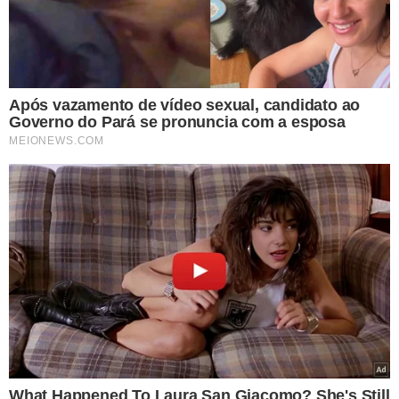
Segundo o ministro, é possível que o número de casos
suspeitos aumente no Brasil, porque aumentou o
número de países com mortes.
O coronavírus é conhecido desde 1960. A doença
provocada pelo novo coronavírus, chamada de Covid-19,
está sendo investigada, mas apresenta gravidade
moderada a leve, segundo o Ministério da Saúde. Cada
pessoa infectada pode transmitir para duas ou três
pessoas, em alguns casos chegando a sete. Segundo a
Organização Mundial de Saúde (OMS), o período de
incubação varia de 0 a 14 dias, mas já há estudos
apontam que os sintomas aparecem de 9 a 10 dias.
Um estudo feito com 44 mil pessoas com casos
confirmados apontou que a maioria dos infectados