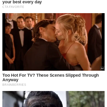
NIAID-RML/AP
Os exames são feitos a partir da coleta de materiais
respiratórios (aspiração de vias aéreas ou coleta de
secreções da boca e nariz), que é realizado pelo hospital
que atendeu o caso suspeito e encaminhado ao
laboratório de saúde pública na capital.
Os dados oficiais estão sendo registrados pelos
municípios em um sistema de notificação do Ministério
da Saúde.
Centro de monitoramento
As autoridades sanitárias de São Paulo orientam que os
pacientes com os sintomas da doença procurem o
serviço de saúde mais próximo, caso apresentem febre,
dificuldade para respirar, tosse ou coriza, associados a
aspectos epidemiológicos como histórico de viagem em
área com circulação do vírus ou contato próximo a algum
caso suspeito ou confirmado laboratorialmente para
coronavírus.
Para acompanhar esses casos suspeitos, o governo de