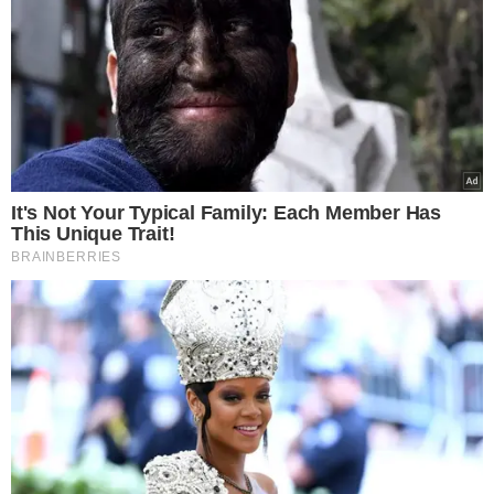
São Paulo anunciou a criação de um centro de operações
de emergência, que funcionará 24 horas por dia,
controlando os registros do coronavírus em todo o
estado.
O plano de ação, lançado em parceria com a Prefeitura
de São Paulo, integrará profissionais de todos os
municípios e inclui a compra de equipamentos de
proteção para funcionários de saúde.
Dicas de Prevenção
Cobrir a boca e nariz ao tossir ou espirrar;
Utilizar lenço descartável para higiene nasal;
Evitar tocar mucosas de olhos, nariz e boca;
Não compartilhar objetos de uso pessoal;
Limpar regularmente o ambiente e mantê-lo ventilado;
Lavar as mãos por pelo menos 20 segundos com água e
sabão ou usar antisséptico de mãos à base de álcool;
Deslocamentos não devem ser realizados enquanto a
pessoa estiver doente;
Quem for viajar aos locais com circulação do vírus deve
evitar contato com pessoas doentes, animais (vivos ou
mortos), e a circulação em mercados de animais e seus