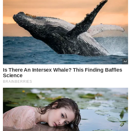
suspeita de confirmação foi incluído na contabilidade
nesta terça-feira. O país, juntamente com Austrália,
China, Coreia do Sul, Coreia do Norte, Camboja, Filipinas,
Japão, Malásia, Vietnã, Singapura, Tailândia, Alemanha,
França, Irã e Emirados Árabes Unidos, entraram na
relação de locais de origem ou transição definitiva
definida pelo Ministério da Saúde.
Até o momento, São Paulo descartou 26 suspeitos de
COVID-19. Todos os suspeitos de terem contraído a
doença ficam em isolamento, e seus familiares estão
orientados com relação às medidas necessárias para se
prevenirem, como uso de máscaras, higienização das
mãos e não compartilhamento de objetos de uso
pessoal.
O novo coronavírus foi denominado oficialmente nesta
semana pela Organização Mundial da Saúde como
COVID-19, sigla em inglês para “coronavirus disease 2019"
(doença por coronavírus 2019, na tradução).
Coleta de exames
Em São Paulo, a investigação dos casos é realizada pelas
secretarias municipais de saúde, com apoio técnico do