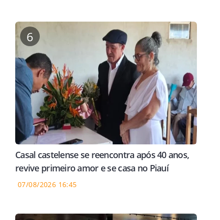
eu caí na lama'
leilão por R$ 2 milhões
impe
6
Casal castelense se reencontra após 40 anos,
revive primeiro amor e se casa no Piauí
07/08/2026 16:45