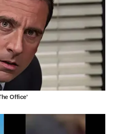
ndições climáticas.
 colaterais que possam comprometer a condução.
 COGNITIVO
IDADE