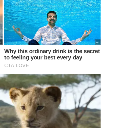
a
espera para novos
'Acham que 
moradores
IS NOTÍCIAS