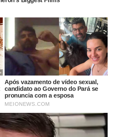
igir contra a vontade, principalmente por problemas
17%). A transição causa perda de autonomia e impacto
latório indica que a idade média para abandonar o volante
s psicofísicos para renovação da habilitação e seguir
anter a segurança.