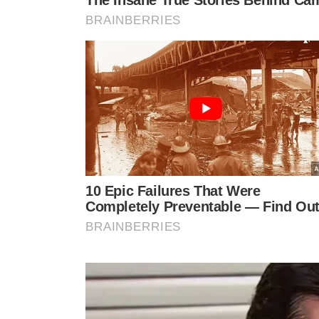
volante (32%) e demência (23%).
Entre familiares, 74% afirmam que o idoso parou de dir
cognitivos (61%), limitações físicas (35%) e demência (
emocional, com sentimentos de frustração e perda. O re
é 75 anos.
Para reduzir riscos, a Fundação Mapfre recomenda exame
orientações médicas, além de cuidados práticos para m