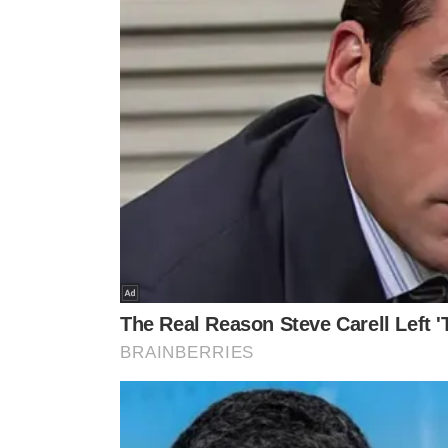
Viajar acompanhado sempre que possível.
Evitar dirigir em horários de pico, à noite ou sob más co
Atentar-se a medicamentos em uso e possíveis efeitos
TÓPICOS
IDOSOS
DIRIGIR
SEGURANÇA TRÂNSITO
DECLÍNIO