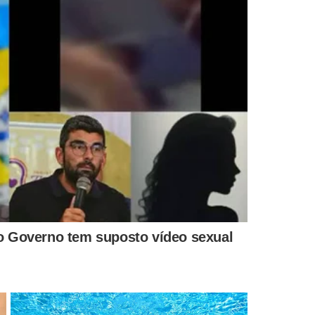
MENTÁRIOS
IA
RECANTO VIGIADO
CONDIÇÃO GE
ia de R$ 5
Paraíso artificial, 'ilha dos
Estudante 
ia que tem
bilionários' tem até lista de
todo o cor