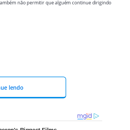
s também não permitir que alguém continue dirigindo
nue lendo
aberto entre idosos, suas famílias e profissionais de
to socioemocional.
ÃO
irigir por pressão de familiares, e não por escolha
 (41%), problemas de memória (36%), dificuldades ao