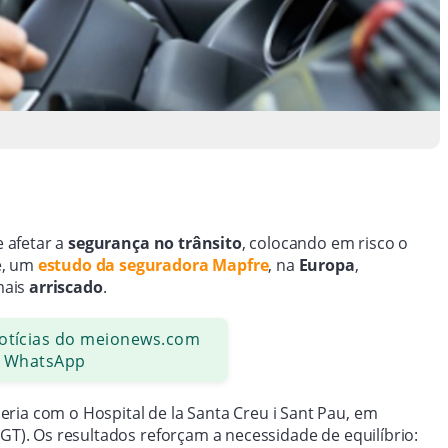
 afetar a
segurança no trânsito
, colocando em risco o
e, um
estudo da seguradora Mapfre
, na
Europa
,
mais
arriscado
.
notícias do meionews.com
 WhatsApp
ria com o Hospital de la Santa Creu i Sant Pau, em
DGT). Os resultados reforçam a necessidade de equilíbrio: