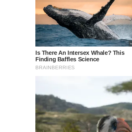
levou a cultura brasileira ao
área exclusiva par
mundo
mulheres
VEJA MA