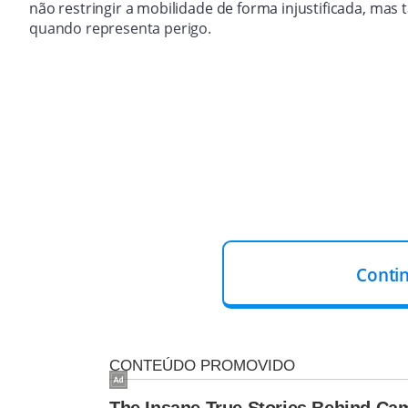
não restringir a mobilidade de forma injustificada, ma
quando representa perigo.
Conti
O relatório destaca a importância de manter um diálogo 
saúde, já que deixar de dirigir também tem forte impac
PRESSÃO FAMILIAR PESA NA DECIS
Quase metade dos ex-motoristas idosos (45%) deixou de d
própria. Os motivos mais comuns são condições médicas