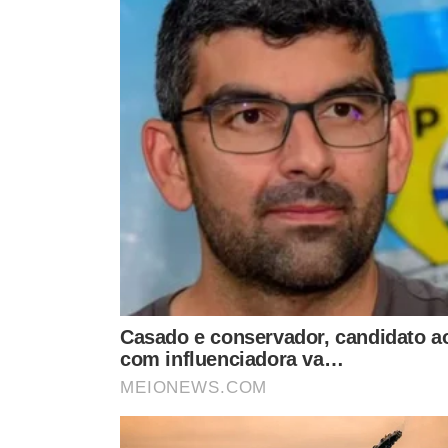
VER CO
VEJA TAMBÉM
71 ANOS SEM CARMEN MIRANDA
ESTRUTURA MILIONÁR
Carmen Miranda: 71 anos
Conheça a academ
da despedida da artista que
milhões de Virgin