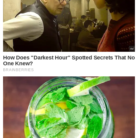
Convidados marcam
presença no casamento de
Isis Valverde e Marcus Buaiz
SEM COMIDA, SEM FOTOS
Fotógrafo com fome deleta
todas as fotos após ser
impedido de comer em
casamento
FIM DO CASAMENTO
Casamento de MC Carol e
ator de pornô gay acaba, e
ele reage: “Estou muito feliz”