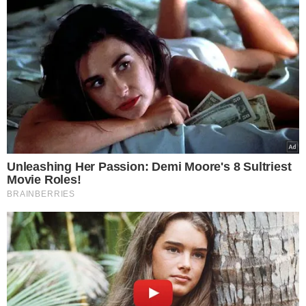
viralizou após montar
barbearia nudista; veja
fotos
VEJA MAIS NOTÍCIAS