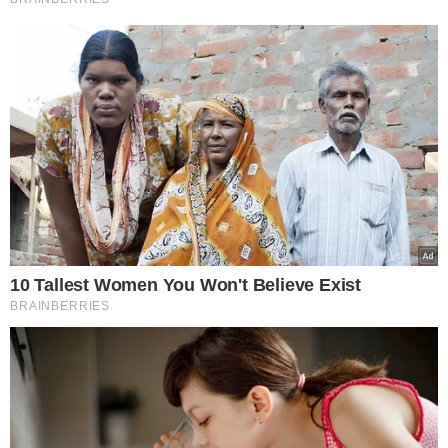
terminar temporariamente. Em certos casos, essas
dúvidas são alimentadas por sinais reais de alerta, como
comportamentos abusivos, que não devem ser
ignorados. É importante ouvir o próprio
instinto
e
refletir com cuidado.
O medo de estar se contentando com pouco também
pesa. Com tantas opções disponíveis e a cultura do “você
merece mais”, é fácil cair na armadilha de acreditar que
existe alguém “melhor” esperando. Mas essa linha de
pensamento pode ser enganosa. O importante é avaliar
se há
compatibilidade
de valores, segurança emocional
e vontade mútua de construir uma vida juntos, mesmo
com imperfeições.
Por fim, muitos temem que o
casamento
acabe com o
encanto da relação. O
medo
da rotina e da perda da
paixão
é real, mas estudos indicam que o amor pode,
sim, crescer com o tempo — desde que seja baseado em
parceria, amizade e dedicação. Grandes decisões vêm
acompanhadas de medo, mas o mais importante é
entender o que esses sentimentos estão tentando
comunicar. Em vez de buscar certezas absolutas, busque