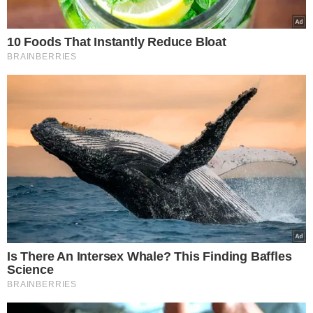
TÓPICOS
MEDO DO CASAMENTO
ANSIEDADE
INSEGURANÇA
NOIVOS
PREPARATIVOS CASAMENTO
VER COMENTÁRIOS
VEJA TAMBÉM
TEM APENAS 21 ANOS
Quem é a influencer que