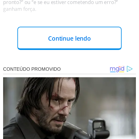
pronto?” ou “e se eu estiver cometendo um erro?”
ganham força.
Continue lendo
Essa insegurança não significa, necessariamente, que o
relacionamento
esteja fadado ao fracasso. O medo do
compromisso
é, em muitos casos, uma resposta natural