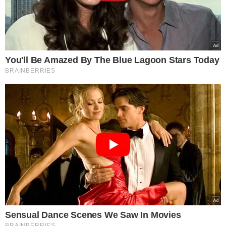
CONHEÇA OS MEDOS
Outro temor recorrente é a sensação de que a vida vai
mudar para sempre. Casar envolve adaptações na rotina,
na identidade e na convivência. Algumas pessoas, como
relata uma participante do estudo, percebem
tardiamente que o casamento é realmente para a vida
toda — e isso pode ser assustador. Sentimentos de
perda da
autonomia
e do estilo de vida solteiro são
comuns, mas não precisam ser definitivos. O
casamento
não deve significar o fim da individualidade.
A dúvida sobre ter escolhido a pessoa certa também
pode se intensificar nessa fase. Pequenas atitudes antes
ignoradas se tornam motivo de preocupação. Discussões
aumentam, e alguns casais chegam a se afastar ou até