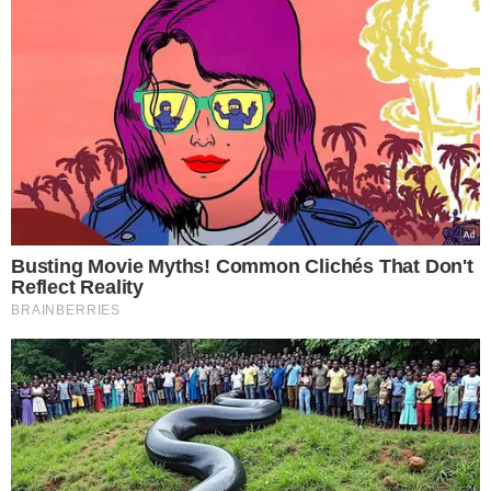
do Nordeste. Locais elevados ou com vista desobstruída
aumentam a visibilidade.
17h38 – Maior magnitude visível localmente:
A Lua já
está visível, mas o ápice do eclipse passou.
17h55 – Fim da penumbra:
A Lua sai completamente da
sombra tênue da Terra.
Mesmo que o Brasil não tenha acesso à totalidade do
eclipse
, os moradores do Nordeste poderão observar os
últimos momentos do fenômeno ao final do dia.