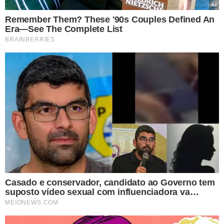
13h27 – Início da fase parcial:
A umbra começa a cobrir
a Lua, ainda invisível no Brasil.
14h30 – Início da totalidade:
A Lua estaria totalmente na
umbra, mas continua abaixo do horizonte em Fortaleza.
15h11 – Máximo do eclipse:
Ponto de maior cobertura,
sem visibilidade local.
15h52 – Fim da totalidade:
A Lua começa a sair da
umbra, ainda invisível.
16h56 – Fim da fase parcial:
A sombra escura deixa de
cobrir a Lua, que segue abaixo do horizonte.
17h36 – Nascer da Lua:
A Lua surge no horizonte leste