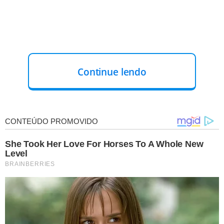
Continue lendo
O
eclipse
começa na penumbra às 12h28 (horário local,
correspondente a 15h28 UTC). Essa fase marca o
momento em que a
Lua
entra na sombra mais tênue da
Terra, mas o
efeito
é tão discreto que quase não é
percebido a olho nu.
PRINCIPAIS HORÁRIOS DO ECLIPSE NO BRASIL
12h28 – Início da penumbra:
A Lua entra na sombra