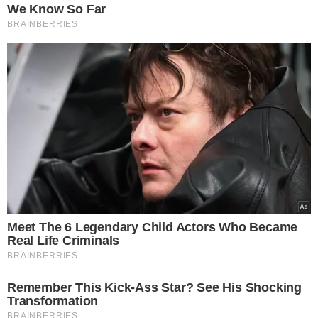
OBSERVATÓRIO NACIONAL
VER COMENTÁRIOS
VEJA TAMBÉM
AVÔ SE MANIFESTOU
Filha de Elize Matsunaga
poderá rever a mãe
após 14 anos, mas há
uma condição; saiba!