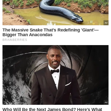
LEIA MAIS
LUA DE SANGUE
Primeiro eclipse total lunar
do ano será esta semana;
como ver do Brasil
TÓPICOS
ECLIPSE LUNAR
ECLIPSE
LUA
BRASIL