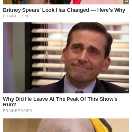
TÓPICOS
CACHORRO
PESQUISA
SHIH TZU
VER COMENTÁRIOS
VEJA TAMBÉM
ACESSÍVEIS AO PÚBLICO
Centenas de conversas
privadas com chat de IA
Claude são publicadas