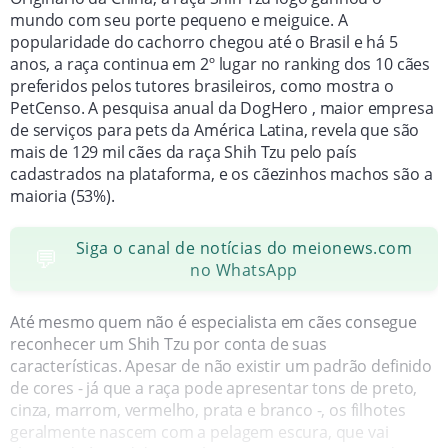
mundo com seu porte pequeno e meiguice. A
popularidade do cachorro chegou até o Brasil e há 5
anos, a raça continua em 2º lugar no ranking dos 10 cães
preferidos pelos tutores brasileiros, como mostra o
PetCenso. A pesquisa anual da DogHero , maior empresa
de serviços para pets da América Latina, revela que são
mais de 129 mil cães da raça Shih Tzu pelo país
cadastrados na plataforma, e os cãezinhos machos são a
maioria (53%).
Siga o canal de notícias do meionews.com
💬
no WhatsApp
Até mesmo quem não é especialista em cães consegue
reconhecer um Shih Tzu por conta de suas
características. Apesar de não existir um padrão definido
de cores - já que a raça pode apresentar tons de preto,
cinza, marrom, vermelho, prata e branco -, os filhotes
geralmente nascem com a pelagem escura, que vai