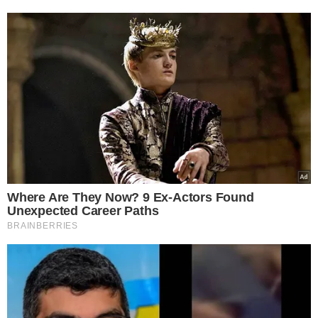
Em relação ao temperamento, no geral é uma raça
tranquila, mas alerta e que late para avisar quando nota
algo diferente. Sendo assim, alguns pais e mães podem
optar por adestrá-lo, comenta a especialista. Entre os
principais atrativos do Shih Tzu, a alegria dessa raça é
contagiante e uma ótima companhia para todos os
familiares. Essa raça não gosta de ficar sozinho por muito
tempo e precisa de atenção. Por ser muito sociável, o
Shih Tzu se dá bem com todos, o que inclui outros
animais, pessoas diferentes e até mesmo crianças.
Quando bem cuidados, esses pequenos companheiros
podem viver de 13 até os 15 anos.