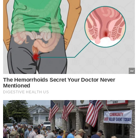
O QUE A ATRIZ DISSE
Luana Piovani
ativou o 'modo sincerona' na manhã
desta quinta-feira (30) e fez novas críticas ao jogador
Neymar
.
“Pode ser que a mulher com quem ele esteja ache ele um
ótimo pai, mas precisamos ter discernimento para
entender que ela está vivendo uma fantasia”, disse.
“Alguém que trai uma mulher durante a gestação não
pode ser um bom pai, porque não está levando em
consideração a mãe dessa criança [...] Quando um pai faz
mal para uma mãe, ele está fazendo mal para o
filho”,completou.
“Essa menina acha que ele é um bom pai, mas ela está
com a régua errada. Alguém que não respeita, não
valoriza, não considera, não cuida da mãe de um filho,
não é um bom pai”, pontuou.
A ex-mulher de Pedro Scooby já tinha ficado
revoltada
após Neymar gravar um vídeo apoiando o projeto de
privatização das praias brasileiras
.