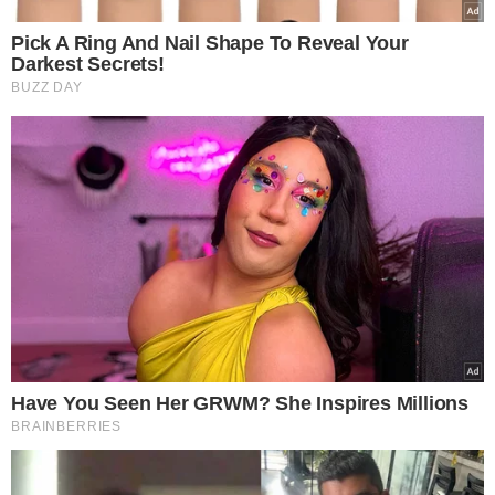
Neymar rebate críticas de Piovani: ''Só fala merda''
‘’Quer falar do meu caráter, tu não me conhece, não sabe
de onde eu vim e pelo que passei, não sabe do meu dia a
dia, não sabe de nada. Quer falar dos meus filhos, não
estou entendendo. Nunca falei dos seus filhos e sempre
os tratei muito bem e por sinal me adoram. Agora você
não pode falar da minha criação, das minhas crias. Isso
você não pode falar’’, completou.