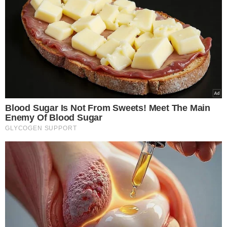
*** AS OPINIÕES AQUI CONTIDAS NÃO EXPRESSAM A
OPINIÃO NO GRUPO MEIO.
TÓPICOS
LUANA PIOVANI
NEYMAR
VER COMENTÁRIOS
VEJA TAMBÉM
JUSTIFICOU?
Zezé Di Camargo explica
ataques à sósia: “Se