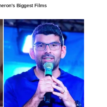
s não bancava a minha vida. Não é o que as pessoas
não, é só pra gente ter uma noção. Se a Xuxa ganhava 80
anhavam 200 reais", afirmou.