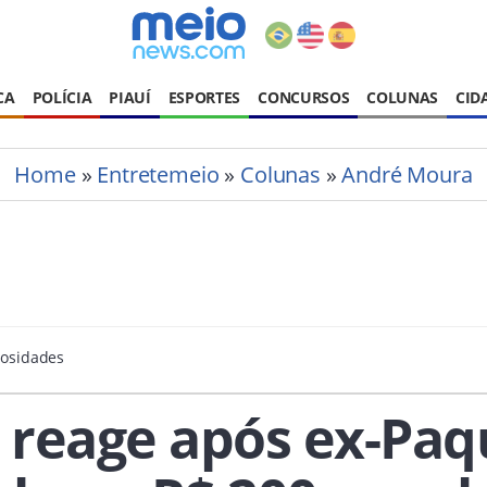
CA
POLÍCIA
PIAUÍ
ESPORTES
CONCURSOS
COLUNAS
CID
Home
»
Entretemeio
»
Colunas
»
André Moura
mosidades
reage após ex-Paqu