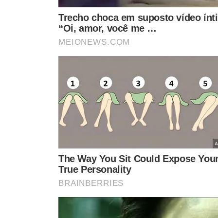
Baroni explicou que a rotina era intensa e incluía part
assim, ela garantiu que não foi o bastante para enriquec
"Era muito trabalho. Como a gente fazia show, filme, gra
davam uma boa quantia. Mas não o suficiente pra você f
tinha isso", completou.