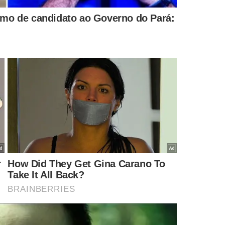
icipações em shows, filmes e gravações de discos. Mesmo
ê-la.
vava disco, tinha o salário da Globo, os salários somados
icar rica, comprar apartamento, nada disso, nada, não