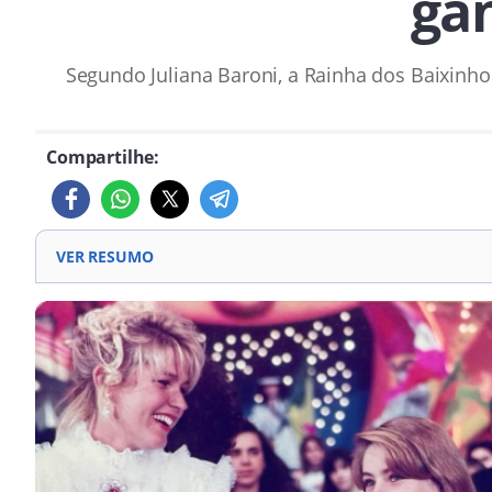
ga
Segundo Juliana Baroni, a Rainha dos Baixinh
Compartilhe:
VER RESUMO
Juliana Baroni revela quanto recebia pelos trabalhos 
A atriz afirmou que, apesar do cachê considerado posi
Ela explicou que as Paquitas ganhavam cerca de R$ 20
mil.
Xuxa se manifestou nas redes sociais, reforçando a ver