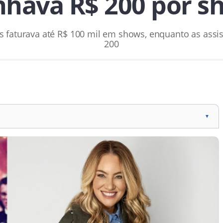
nhava R$ 200 por s
os faturava até R$ 100 mil em shows, enquanto as ass
200
▼
ao lado de Xuxa Meneghel.
tivo, o faturamento estava longe da fortuna imaginada.
0 por show, enquanto Xuxa recebia entre R$ 80 mil e R$ 100
acidade das declarações de Juliana Baroni.