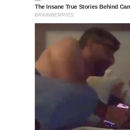
‘’Pra uma criança de 11 anos, era um dinheiro bom, ma
pensam. Eu vou dar um dado, não é pra criar polêmica, 
mil, 100 mil na época para fazer um show, as Paquitas g