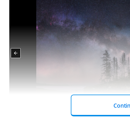
Conti
“Saoseo” – Alexan