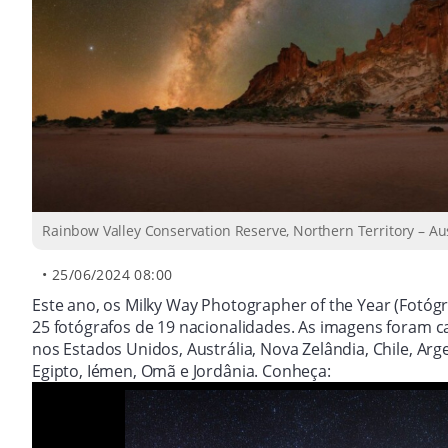
Rainbow Valley Conservation Reserve, Northern Territory – Aust
•
25/06/2024 08:00
Este ano, os Milky Way Photographer of the Year (Fotóg
25 fotógrafos de 19 nacionalidades. As imagens foram 
nos Estados Unidos, Austrália, Nova Zelândia, Chile, Argen
Egipto, Iémen, Omã e Jordânia. Conheça: