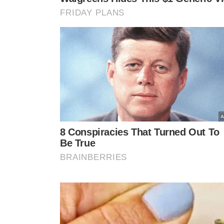
VER CO
VEJA TAMBÉM
No Rio, sob um n
COLUNA POP BEAT
governo, polícia a
Pussycat Dolls no Brasil:
descobre a venda 
saiba tudo sobre o primeiro