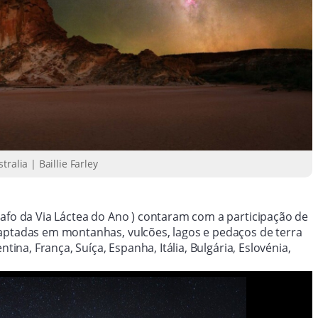
ralia | Baillie Farley
rafo da Via Láctea do Ano ) contaram com a participação de
captadas em montanhas, vulcões, lagos e pedaços de terra
tina, França, Suíça, Espanha, Itália, Bulgária, Eslovénia,