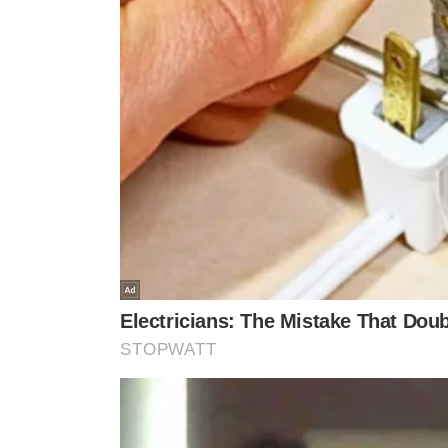
pelo whatsapp
show da banda no país
VEJA MA