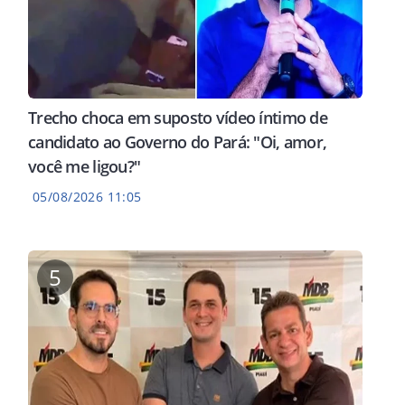
 partir de
Arge
Trecho choca em suposto vídeo íntimo de
candidato ao Governo do Pará: "Oi, amor,
você me ligou?"
05/08/2026 11:05
5