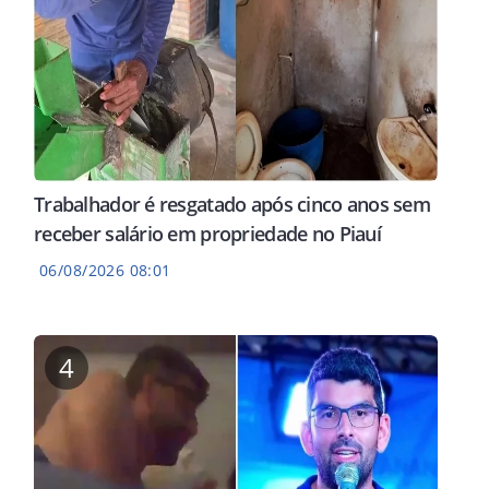
Trabalhador é resgatado após cinco anos sem
receber salário em propriedade no Piauí
06/08/2026 08:01
4
Franzé Silva é recepcionado
AR O SEU
SAIBA
por mais de duas mil
res que deixarão
Sem 
pessoas em Parnaíba
patíveis com o
visi