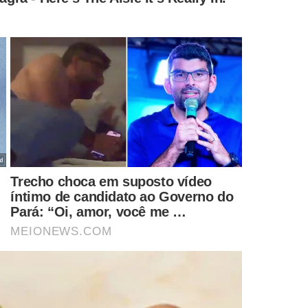
MENTÁRIOS
ovo
Sindicato é alvo de suposta
HORA DE TROC
tua e até
tentativa de assalto no
Veja celula
de fuzis
Centro de Teresina
de ser com