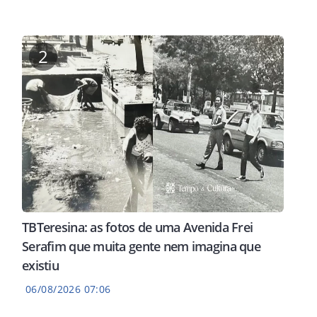
2
TBTeresina: as fotos de uma Avenida Frei
Serafim que muita gente nem imagina que
existiu
“Sand Path” – Hugo 
06/08/2026 07:06