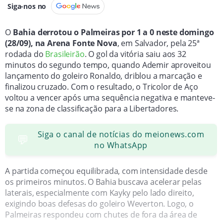
Siga-nos no
O
Bahia derrotou o Palmeiras por 1 a 0 neste domingo
(28/09), na Arena Fonte Nova
, em Salvador, pela 25ª
rodada do
Brasileirão
. O gol da vitória saiu aos 32
minutos do segundo tempo, quando Ademir aproveitou
lançamento do goleiro Ronaldo, driblou a marcação e
finalizou cruzado. Com o resultado, o Tricolor de Aço
voltou a vencer após uma sequência negativa e manteve-
se na zona de classificação para a Libertadores.
Siga o canal de notícias do meionews.com
💬
no WhatsApp
A partida começou equilibrada, com intensidade desde
os primeiros minutos. O Bahia buscava acelerar pelas
laterais, especialmente com Kayky pelo lado direito,
exigindo boas defesas do goleiro Weverton. Logo, o
Palmeiras respondeu com chutes de fora da área de