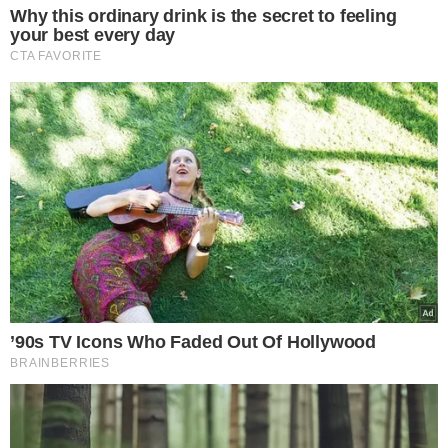
VEJA TAMBÉM
PESQUISA DATAFOLHA
Maioria dos brasileiros
que apostaram na Copa
do Mundo diz que não
ganhou dinheiro