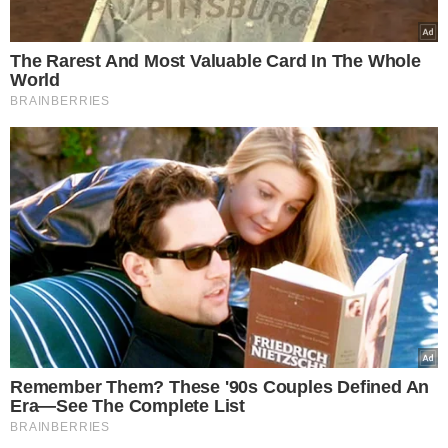
Palmeiras no campo defensivo. A equipe paulista tentou
reagir em lances de bola parada, principalmente com
Vitor Roque, que levou perigo em cabeçadas e faltas
levantadas na área. A tensão aumentou até que Ademir
foi lançado em velocidade, protegeu a bola de Jefté e
marcou o gol da vitória baiana.
Nos minutos finais, o Bahia conseguiu controlar a partida
e conter a pressão do Palmeiras, que se lançou ao
ataque em busca do empate. Ademir ainda teve a chance
de ampliar aos 54 minutos, mas parou na defesa
organizada do time baiano. A equipe de Rogério Ceni
manteve a solidez defensiva e garantiu os três pontos em
casa.
Com o triunfo,
o time chegou a 40 pontos e segue em
sexto lugar na tabela, consolidando sua posição no
G6.
O Palmeiras permaneceu com 49 pontos, na terceira
colocação, atrás de Botafogo e Flamengo. Na próxima
rodada, marcada para quarta-feira (1), o Bahia visita o
Botafogo, enquanto o Palmeiras recebe o Vasco no
Allianz Parque.