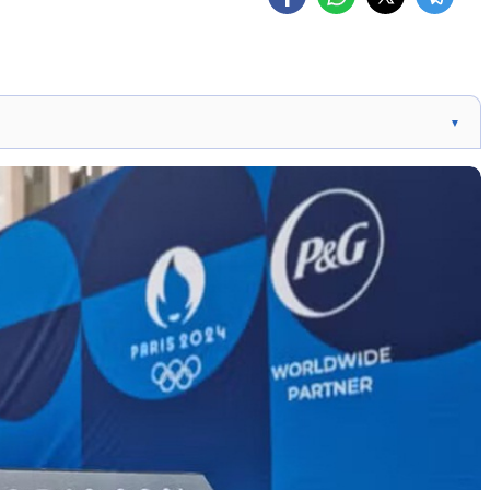
▼
rado na Torre Eiffel. Modularidade: ajustável para
 rampas nos pódios Paralímpicos promovem inclusão.