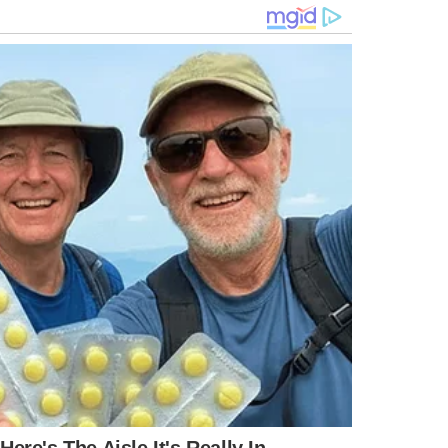
sejam montados de acordo com o número de medalhistas a
mpetições de futebol e que alcança 33 metros de
6 metros, todos são compostos por módulos fabricados a
picos nos Jogos de Paris. (Foto: Lorena Dillon)
ntal é branca, adornada com os aros representativos das
quanto a parte superior é cinza, em referência ao zinco dos