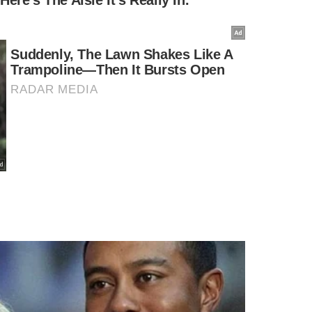
nas laterais dos degraus, garantindo a identificação clara do
ra os atletas paralímpicos. (Foto: Lorena Dillon)
ecialmente para os eventos
Paralímpicos
. Os módulos
arantir que todos os atletas possam acessar o pódio com
promisso de
Paris 2024
com a inclusão e a igualdade em