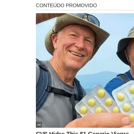
Os módulos do
pódio
são modulares, permitindo que 
serem premiados. Desde o maior pódio, destinado às co
comprimento, até os pódios individuais, que medem 3,
partir de 18 toneladas de resíduos plásticos.
Pódio que será usado pelos atletas paralím
Cada pódio apresenta duas cores distintas: a parte fro
Olimpíadas
e os agitos símbolos das
Paralimpíadas
, en