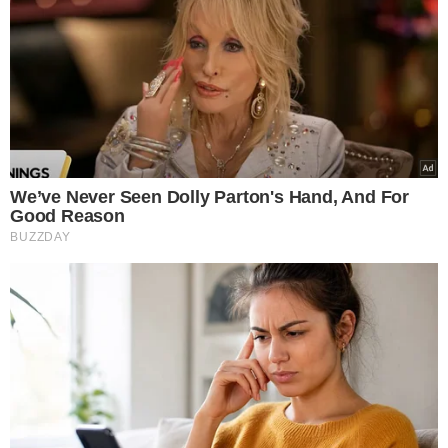
TÓPICOS
COPA DO MUNDO DE CLUBES
MUNDIAL DE CLUBES
REAL MADRID
INTELIGÊNCIA ARTIFICIAL
PREVISÃO
VER COMENTÁRIOS
VEJA TAMBÉM
REFORÇO NA GÁVEA
Flamengo avança pela