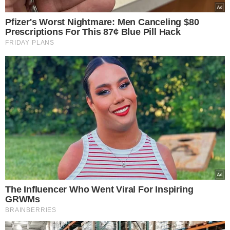
Grupo A
: Palmeiras e Porto
Grupo B
: PSG e Atlético de Madrid
Grupo C
: Bayern de Munique e Benfica
Grupo D
: Chelsea e Flamengo
Grupo E
: Internazionale e River Plate
Grupo F
: Borussia Dortmund e Fluminense
Grupo G
: Manchester City e Juventus
Grupo H
: Real Madrid e Al-Hilal
FASE MATA-MATA
Nas oitavas de final, a competição começou a afunilar. A
IA previu confrontos como
Palmeiras x Atlético de
Madrid
, com vitória espanhola por 2 a 1, e
Flamengo x
Bayern
,
onde os alemães levaram a melhor.
Já o
Manchester City aplicou 4 a 0 no Al-Hilal
, enquanto o
Real Madrid venceu a Juventus por 2 a 1
.