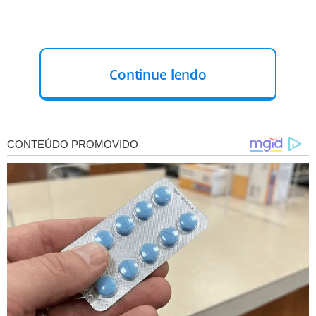
Continue lendo
CLASSIFICADOS DOS GRUPOS
A fase de grupos projetada pela IA definiu os 16 times que
avançariam às oitavas de final.
Segundo a previsão
,
avançariam clubes tradicionais como Real Madrid, Bayern
de Munique e Chelsea, além de representantes
brasileiros como
Palmeiras, Flamengo e Fluminense
.
Veja os classificados por grupo: