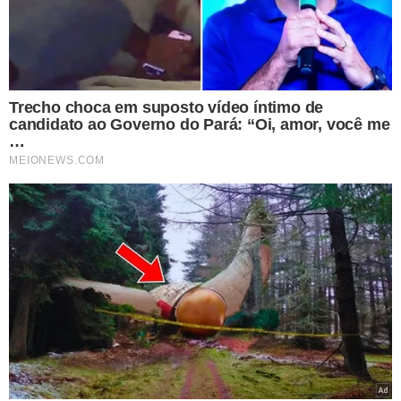
Outros destaques das oitavas:
Internazionale 2 x 1 Fluminense
PSG 2 x 0 Porto
Benfica elimina o Chelsea nos pênaltis
River Plate surpreende o Dortmund: 2 x 1
SEMIFINAIS DE PESO
O domínio europeu se confirmou nas semifinais. O
Manchester City venceu o Bayern por 2 a 1
, repetindo a
superioridade já demonstrada na Champions. Do outro
lado, o
Real Madrid derrotou o PSG por 2 a 1
, com
destaque para Bellingham e Vinícius Júnior.
Na disputa pelo terceiro lugar, os bávaros levaram a
melhor sobre os franceses, vencendo por 2 a 1.
FINAL ELETRIZANTE
A grande final foi digna de uma Copa do Mundo de
Clubes:
Real Madrid 3 x 2 Manchester City
. O City abriu
o placar com Haaland,
mas o Real virou com gols
de
Vini Jr
, Rodrygo e Bellingham
. Foden ainda