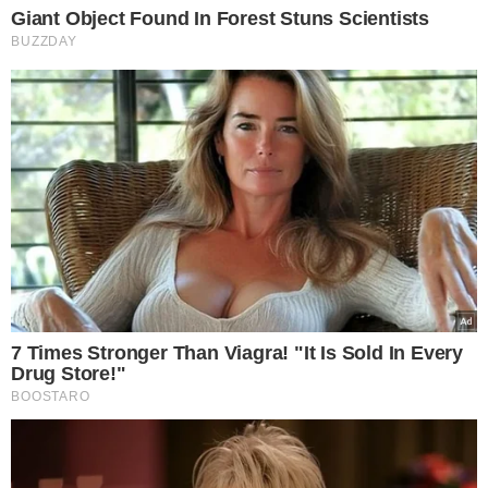
descontou, mas a reação parou por aí. A IA elegeu
Vini Jr
como melhor jogador do torneio
.
CLASSIFICAÇÃO FINAL PREVISTA PELA IA
🥇
Campeão
: Real Madrid
🥈
Vice-campeão
: Manchester City
🥉
3º lugar
: Bayern de Munique
🏅
4º lugar
: PSG
A simulação deixa claro: a disputa será intensa, e os
favoritos terão que provar em campo que números e
algoritmos não vencem sozinhos.