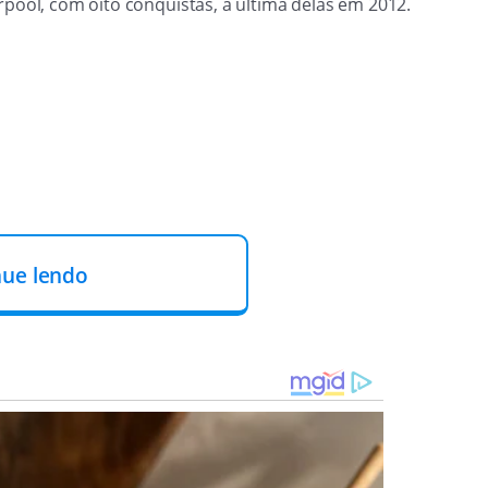
rpool, com oito conquistas, a última delas em 2012.
nue lendo
 o título está em boas mãos. Aos 17 de jogo, Bravo cobrou
 um toque por cobertura para abrir o placar (em detalhe,
aos 12, Kompany desviou chute de Gundogan para ampliar.
Danilo e fechou a conta. Do outro lado, Bravo só teve
no início da partida.
né aos 31 da segunda etapa. O brasileiro sofreu uma lesão
e dezembro e passou os dois últimos meses entregues ao