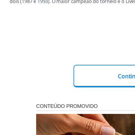
dois (1987 e 1993). O maior campeão do torneio é o Live
Conti
O Manchester City dominou o Arsenal do início ao fim, e
tirou de meta, Agüero ganhou no corpo de Mustafi e deu
na foto). O domínio foi ainda maior na etapa final e, 
Seis minutos depois David Silva recebeu grande bola de 
trabalho uma vez no jogo, em chute de Aubameyang logo 
Gabriel Jesus estreou em 2018 ao entrar no lugar de Sa
no joelho em duelo contra o Crystal Palace no dia 31 d