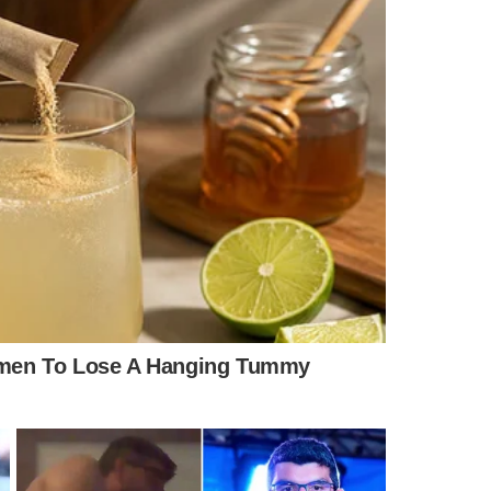
em campo neste domingo, encontrou um time relaxado com
a troca de empurrões com Wilshere do que pelo futebol
o aos seis minutos da etapa final com a mão na coxa
 tanto para Guardiola quanto para Tite, que divulgará na
final para a Copa do Mundo, para os amistosos contra