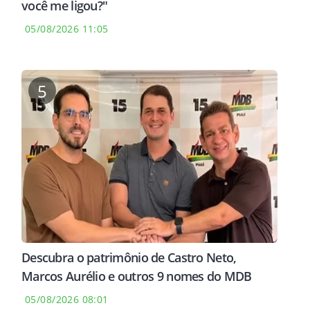
você me ligou?"
05/08/2026 11:05
 NEGATIVA
NEGOCIAÇÕES
GESTO
ue Infantino
Quanto Vinicius Júnior pediu
Mess
5
ado apoio de
para renovar com o Real
ajud
 pressão no
Madrid? Salário milionário
área
trava acordo
incê
Descubra o patrimônio de Castro Neto,
Marcos Aurélio e outros 9 nomes do MDB
05/08/2026 08:01