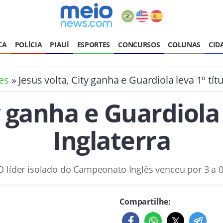
CA
POLÍCIA
PIAUÍ
ESPORTES
CONCURSOS
COLUNAS
CID
es
» Jesus volta, City ganha e Guardiola leva 1º tít
y ganha e Guardiola 
Inglaterra
O líder isolado do Campeonato Inglês venceu por 3 a 0
Compartilhe: