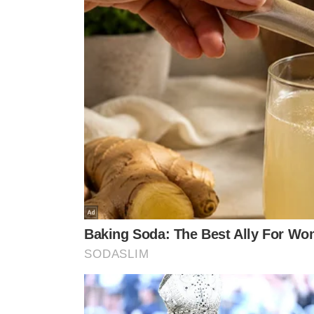
departamento do City. Nos 18 minutos em que esteve 
a vantagem e pouco fez. Chamou mais a atenção por um
em si.
Fernandinho, em contrapartida, saiu de campo mancand
esquerda. Desde já, o volante passa a virar preocupação
próxima sexta-feira a última convocação antes da lista 
Rússia e Alemanha, em março.