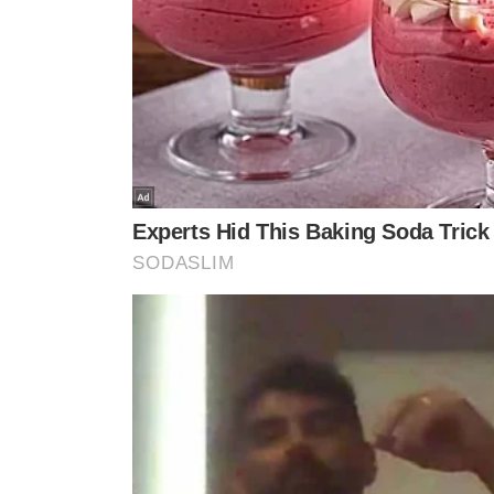
AGORA É OFICIAL
INVESTIGAÇÃO
Sensação da Copa do
Ex-Vasco, Carlos P
Mundo, Vozinha é
investigado em o
apresentado pelo Colo-Colo
contra tráfico no 
após impasse
VEJA MA