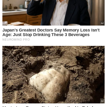
Com a quadra mais pesada e a bola mais lenta, João
Fonseca encontrou dificuldades para adaptar seu jogo. O
brasileiro cometeu muitos erros ao longo da partida e viu
Mensik aproveitar melhor as oportunidades para
construir uma vitória consistente. Mesmo diante das
dificuldades, Fonseca ainda salvou seis match points
antes de ser derrotado após 2h44min de duelo.