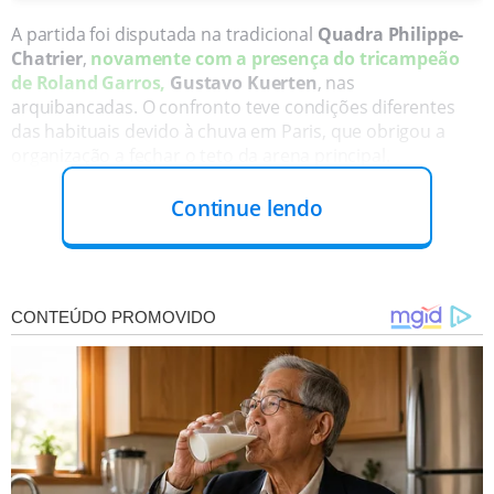
A partida foi disputada na tradicional
Quadra Philippe-
Chatrier
,
novamente com a presença do tricampeão
de Roland Garros,
Gustavo Kuerten
, nas
arquibancadas. O confronto teve condições diferentes
das habituais devido à chuva em Paris, que obrigou a
organização a fechar o teto da arena principal.
Continue lendo