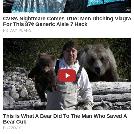
Grand Slam e se tornou o primeiro brasileiro a atingir
essa fase na chave masculina de simples em Roland
Garros desde
Gustavo Kuerten
, em 2 de junho de 2004.
A caminhada do tenista foi marcada por grandes
resultados. Nas primeiras rodadas,
ele venceu o francês
Luka Pavlovic e o croata Dino Prizmic.
Em seguida,
protagonizou uma das maiores vitórias da carreira ao
eliminar o sérvio
Novak Djokovic
, dono de 24 títulos de
Grand Slam. Nas oitavas de final, superou com
autoridade o norueguês
Casper Ruud
, duas vezes vice-
campeão do torneio francês.
RANKING E PRÓXIMOS TORNEIOS
O desempenho em Paris também terá reflexo positivo no
ranking mundial. Com a campanha, João Fonseca aparece
provisoriamente na
25ª colocação da ATP
, embora a
posição ainda possa sofrer alterações até o
encerramento do torneio.
Além da subida no ranking, o brasileiro já garantiu uma
marca importante: passará a ser o
tenista sul-
americano mais bem colocado do circuito
,