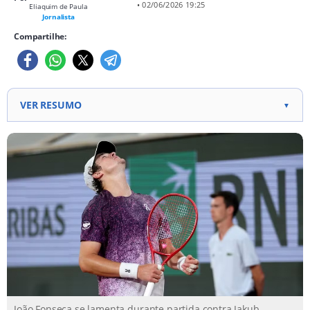
• 02/06/2026 19:25
Eliaquim de Paula
Jornalista
Compartilhe:
VER RESUMO
▼
João Fonseca é eliminado por Jakub Mensik nas
quartas de final de Roland Garros.
O brasileiro perdeu por 3 sets a 0, com parciais de
6/4, 6/3 e 7/6 (3).
João Fonseca alcançou sua melhor campanha em um
Grand Slam e recolocou o Brasil entre os oito
melhores da chave masculina.
O próximo compromisso do brasileiro será o ATP
500 de Halle, na Alemanha, que começa no dia 15 de
João Fonseca se lamenta durante partida contra Jakub