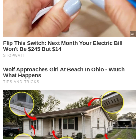
TÓPICOS
RANKING ATP
JAKUB MENSIK
TÊNIS
ROLAND GARROS 2026
JOÃO FONSECA
VER COMENTÁRIOS
VEJA TAMBÉM
PODE PERDER POSIÇÕES