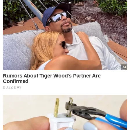
ultrapassando o argentino
Francisco Cerúndolo
.
PRÓXIMOS DESAFIOS
Após a participação em Roland Garros, João Fonseca
iniciará sua preparação para a temporada de grama. O
próximo compromisso será o
ATP 500 de Halle
, na
Alemanha, que começa no dia 15 de junho. Depois, o
brasileiro disputará o
ATP 250 de Eastbourne
, na
Inglaterra, antes de seguir para
Wimbledon
, terceiro
Grand Slam da temporada.
Já Jakub Mensik avançou às semifinais e enfrentará o
alemão
Alexander Zverev
, atual número 3 do mundo e
um dos favoritos ao título em Paris.