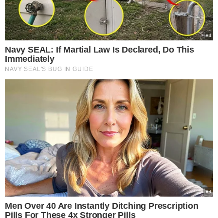
São Paulo toma virada
do Grêmio e completa
oito jogos sem vencer
no Brasileiro
VEJA MAIS NOTÍCIAS