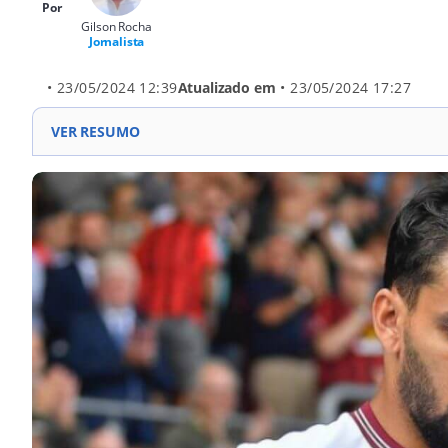
Por
Gilson Rocha
Jornalista
• 23/05/2024 12:39
Atualizado em
• 23/05/2024 17:27
VER RESUMO
A FA denunciou oficialmente o jogador por má condu
forçar cartões amarelos para influenciar apostas. O 
alegadas, afirmando que apoiará o atleta durante o
sobre o cartão amarelo recebido por Paquetá contr
de apostas em dois jogos que sugeriam que ele e out