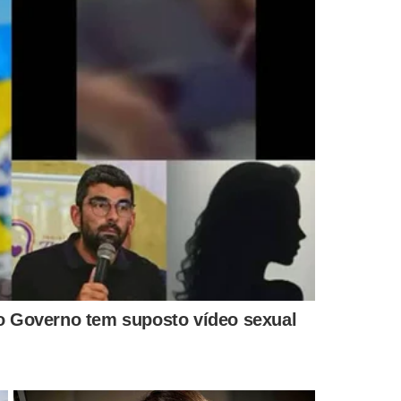
IGNORARAM CONVOCAÇÃO
 depoimento
CPI das apostas: Paquetá e
la Federação
Luiz Henrique podem ser
tebol; entenda
convocados como
investigados