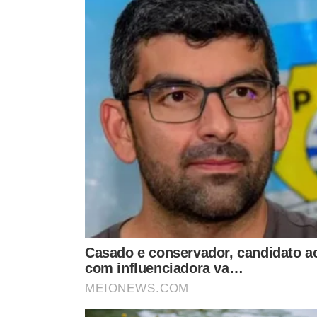
LEIA MAIS
CONVOCAÇÃO
DATA MARCADA
Lucas Paquetá de volta à
Paquetá tem
Seleção Brasileira? Jogador
remarcado pe
tem encontro com Dorival Jr.
Inglesa de Fu