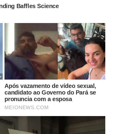
 West Ham, diante das acusações de apostas. (Foto:
ão/Instagram)
comunicado que continuará defendendo o atleta durante o
as violações alegadas pela FA. Até que o caso seja
rios.
remier League
, incluindo confrontos com Leicester City,
ção começou após uma denúncia sobre o cartão amarelo
omum volume de apostas relacionadas a dois jogos
o na La Liga. A aposta sugeria que
Paquetá
receberia um
uiz Henrique seria advertido na partida entre Real Betis e
do suspeitas.