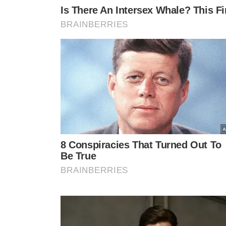
Lucas Paquetá está tendo apoio do atual clube,
Reproduç
APOIO DO CLUBE
O West Ham, clube onde
Paquetá
joga, afirmou em um 
processo. O clube destacou o apoio ao jogador, negando 
resolvido, o West Ham se absteve de fazer mais comentá
As acusações se referem a quatro jogos específicos da
P
Aston Villa, Leeds United e Bournemouth. A investiga
recebido por Paquetá em um jogo contra o Aston Villa.
O processo de investigação teve início devido a um inc
realizados no mesmo dia, um na
Premier League
e outr
cartão amarelo no jogo entre West Ham e Aston Villa, e L
Villarreal. Ambos receberam cartões amarelos, levantan