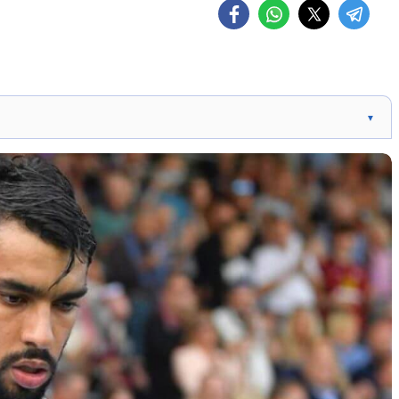
▼
ta em quatro jogos da Premier League, acusando-o de
clube de Paquetá defende o jogador e nega as violações
 processo. A investigação começou após uma denúncia
a o Aston Villa, desencadeada por um volume incomum
ro jogador receberiam cartões amarelos.