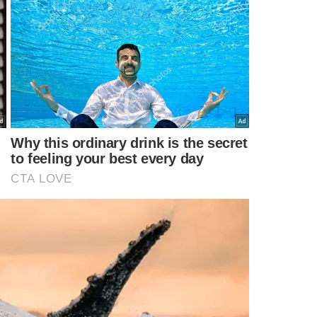
emiro, fora da Seleção desde outubro de 2023, e a
éo Ortiz, Danilo e Alex Sandro. O atacante Raphinha,
mbém foi incluído na lista.