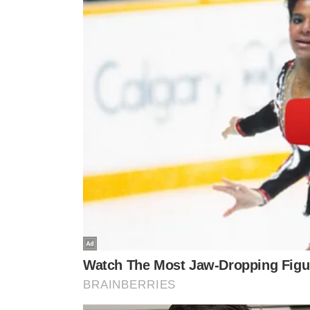
Na abertura da cerimônia, o italiano de 64 anos disse e
com jogadores brasileiros ao longo da carreira.
Ancelot
que o presenteou com um agasalho da Seleção, e uma m
PRIMEIRA LISTA SEM NEYMAR
A primeira convocação de Ancelotti trouxe novidades 
recuperação física e com Endrick fora por lesão, o tre