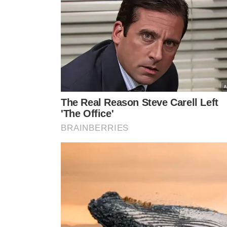
Entre os 26 convocados, destaque para o retorno de Cas
presença de cinco atletas do Flamengo: Gerson, Pedro, L
suspenso da primeira partida por acúmulo de cartões, ta
CONVOCADOS DA SELEÇÃO BRASILEIRA
GOLEIROS
Alisson (Liverpool)
Bento (Al-Nassr)
Hugo Souza (Corinthians)
LATERAIS
Vanderson (Monaco)