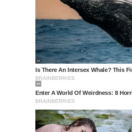
Wesley (Flamengo)
Alex Sandro (Flamengo)
Carlos Augusto (Inter de Milão)
ZAGUEIROS
Marquinhos (PSG)
Beraldo (PSG)
Alexsandro (Lille)
Danilo (Flamengo)
Léo Ortiz (Flamengo)
MEIO-CAMPISTAS
Casemiro (Manchester United)
Bruno Guimarães (Newcastle)
Gerson (Flamengo)
Andreas Pereira (Fulham)
Andrey Santos (Strasbourg)
Ederson (Atalanta)
ATACANTES
Vini Jr. (Real Madrid)
Richarlison (Tottenham)
Raphinha (Barcelona)