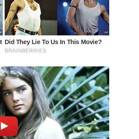
preparação no CT do Corinthians. No dia seguinte, embarca
rtida será contra o Paraguai, na Neo Química Arena,
 a
Seleção Brasileira busca se reerguer após uma dura
do por sua capacidade de gerir vestiários e formar equipes
ao protagonismo mundial e à tão sonhada conquista do