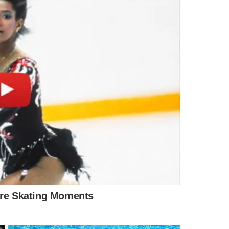
star
“realizando um sonho”
e relembrou sua convivência
ti ainda recebeu uma homenagem de Luiz Felipe Scolari,
ensagem em vídeo de Carlos Alberto Parreira.
e algumas ausências notáveis. Sem Neymar ainda em
inador apostou em uma mescla de experiência e juventude.