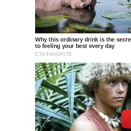
Antony (Betis)
Matheus Cunha (Wolverhampton)
Gabriel Martinelli (Arsenal)
Estêvão (Palmeiras)
COMPROMISSOS À VISTA
A Seleção se apresenta no dia 3 de junho e realiza sua 
para Guayaquil, onde enfrenta o Equador.
A segunda pa
em São Paulo.
Atual quarta colocada nas Eliminatórias, com 21 pontos,
derrota por 4 a 1 para a Argentina
. Ancelotti, conheci
competitivas, assume a missão de reconduzir o Brasil 
hexacampeonato em 2026.