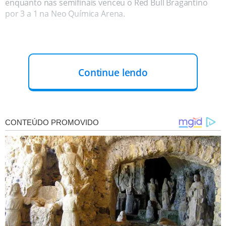
enquanto nas semifinais venceu o Red Bull Bragantino
por 3 a 1 na Neo Química Arena.
Continue lendo
PALMEIRAS COM A MELHOR CAMPANHA:
O Palmeiras
avança para a final depois de derrotar o Novorizontino na
semifinal, mantendo uma
campanha invicta no
Paulistão
. Sob o comando de Abel Ferreira, a equipe não
conhece derrotas desde novembro do ano passado,