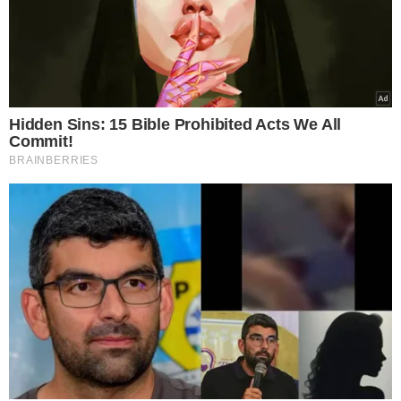
TÓPICOS
SANTOS
PALMEIRAS
CAMPEONATO PAULISTA
FINAL DO PAULISTÃO
VILA BELMIRO
VER COMENTÁRIOS