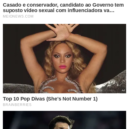
VEJA TAMBÉM
VEJA OS SUPERCARROS!
Cristiano Ronaldo abre
garagem e exibe coleção
de carros avaliada em
R$ 200 milhões