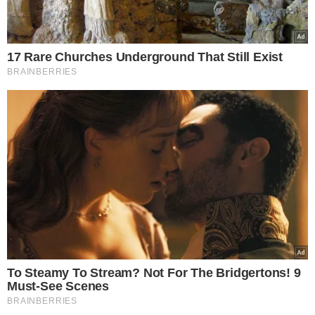
acumulando 20 jogos de invencibilidade, estabelecendo
um recorde para o técnico português à frente do clube. O
clube tenta chegar ao terceiro título consecutivo no
Estadual
, algo que só aconteceu uma única vez na
história do clube, na década de 1930.
ONDE ASSISTIR?
Transmissão através do
Paulistão Play,
Record TV, Max e CazeTV.
ESCALAÇÃO PROVÁVEL DO SANTOS:
João Paulo; Aderlan
(JP Chermont), Gil, Joaquim e Felipe Jonatan; João Schmidt,
Diego Pituca e Giuliano; Otero (Pedrinho), Guilherme e
Julio Furch.
Quem está fora:
Hayner (suspenso), Rodrigo
Falcão (lesão no joelho esquerdo), Kevyson (lesão no
joelho esquerdo), Alison (em recuperação de cirurgia no
joelho), Sandry (fisioterapia) e Willian Bigode (lesão na
coxa esquerda).
ESCALAÇÃO PROVÁVEL DO PALMEIRAS:
Weverton,
Marcos Rocha, Murilo, Luan e Piquerez; Aníbal Moreno,
Zé Rafael, Raphael Veiga e Mayke; Endrick (Rony ou
Richard Ríos) e Flaco López.
Quem está fora:
Dudu e
Bruno Rodrigues (lesionados).