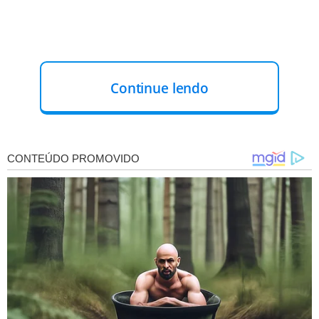
Continue lendo
O caso aconteceu pela manhã. A
dupla abordou uma
mulher e anunciou o assalto
, momento em que o
menor foi atingido com um tiro de arma de fogo na
região da virilha, segundo o Portal Elias Lacerda. O
comparsa fugiu.
A Polícia Militar foi acionada, assim como o Serviço de
Atendimento Móvel de Urgência (SAMU), o qual socorreu
o menor para o Hospital de Urgência de Teresina (HUT).
O caso deve ser investigado pela Polícia Civil do
Maranhão.