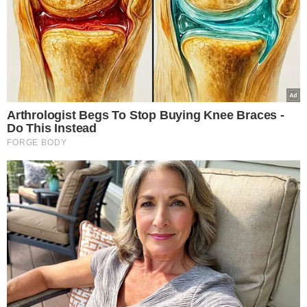
TÓPICOS
TURISMO
MARANHÃO
TURISTAS FRANCESES
ACIDENTE
LENÇÓIS MARANHENSES
VER COMENTÁRIOS
VEJA TAMBÉM