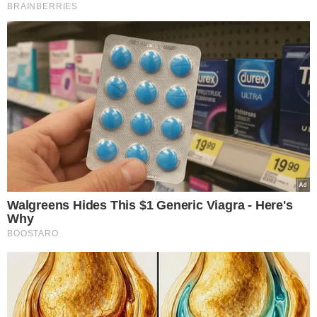
de Estrasburgo
, cidade no nordeste da França. A
identidade da segunda vítima francesa ainda não havia
sido confirmada até o início da tarde. Ambos os corpos
foram levados para o município de Barreirinhas (MA).
A terceira vítima era o condutor do veículo, de 33 anos,
natural de Primeira Cruz (MA) e residente em Santo
Amaro do Maranhão, também na região dos Lençóis
Maranhenses. O corpo dele foi encaminhado para Santo
Amaro.