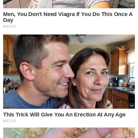
LUTA CONTRA OBESIDADE
Anvisa deve aprovar
mais 8 canetas
emagrecedoras até o
fim do ano
VEJA MAIS NOTÍCIAS