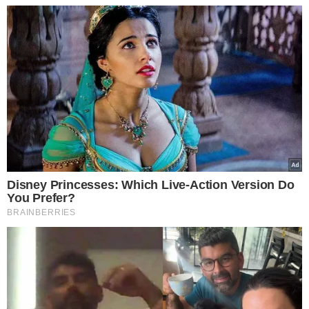
Em 2010, o industrial chinês de 54 anos e dono da 10ª
maior fortuna da China, de acordo com a revista Forbes,
comprou a sueca Volvo Cars. Durante várias semanas,
houve rumores sobre sua possível chegada à Daimler na
imprensa econômica alemã.