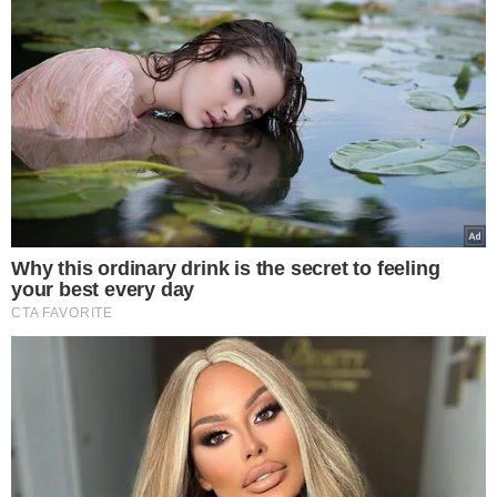
TÓPICOS
BILIONÁRIO CHINÊS QUE JÁ É DONO DA VOLVO COMPRA A
EMPRESA QUE É DONA DA MERCEDES
VEJA TAMBÉM
Deputada Simone
Pereira participa de
festejos religiosos em