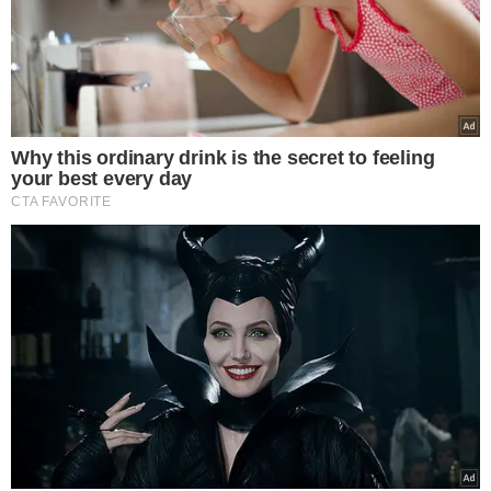
INVESTIGAÇÃO SEGUE
Polícia cumpre quarto
mandado de prisão
contra suspeito de
fraude em consórcios
em Teresina
VEJA MAIS NOTÍCIAS