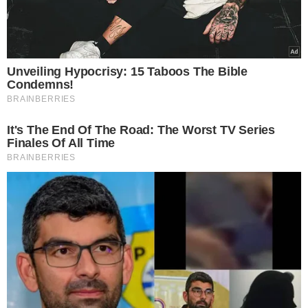
escolha — algo especialmente valorizado nas festas de
fim de ano, quando as listas de compras ficam mais
variadas.
Disponíveis nas versões física e digital, os cartões podem
ser adquiridos diretamente nas lojas ou por canais
digitais — como WhatsApp de venda e demais
plataformas parceiras como plataformas de gift card,
fintechs, programas de pontos de cartão e bancos, e
ainda pelo site www.assai.com.br/cartaopresente.
O uso é simples: o cartão pode ter valores personalizados
entre R$ 50 e R$ 1.000, é ativado no caixa no momento da
compra e tem validade de até 180 dias. Para quem opta
pela compra digital, o cartão pode ser integrado às
carteiras digitais do usuário, facilitando sua utilização na
rotina.