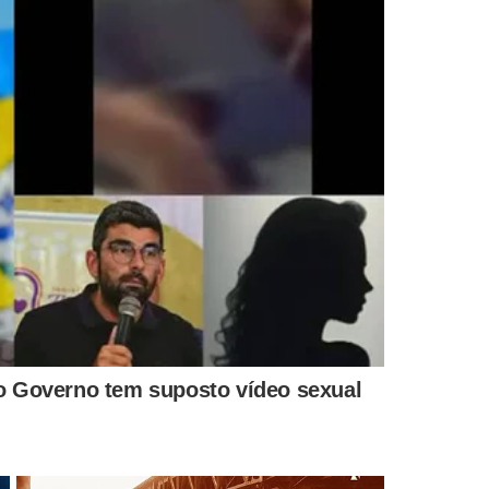
ão marcam
LUTA CONTRA OBESIDADE
COLUNA POP 
tua de
Anvisa deve aprovar mais 8
R9: A$AP Ro
arecida
canetas emagrecedoras até
Rihanna es
o fim do ano
novo álbu
IS NOTÍCIAS