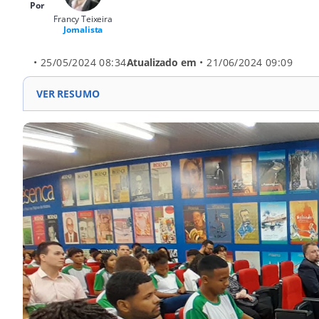
Por
Francy Teixeira
Jornalista
• 25/05/2024 08:34
Atualizado em
• 21/06/2024 09:09
VER RESUMO
O Conselho Estadual de Cultura e parceiros realizaram
para alunos do CETI, seguido de roda de conversa e t
iniciativas culturais, como a do Conselho Estadual de
fortalecer a educação cultural dos jovens. O filme "
reconhecimento do tambor de crioula como patrimôn
Nacional dos Comitês de Cultura (PNCC).