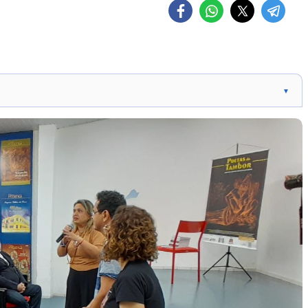
▼
 a exibição gratuita do filme sobre o tambor de crioula
our guiado. A Secretaria de Educação do Piauí apoia
 Cultura, que visam ampliar o acesso à cultura e
Poetas do Tambor" contribui para o processo de
io nacional pelo IPHAN, com o apoio do Programa