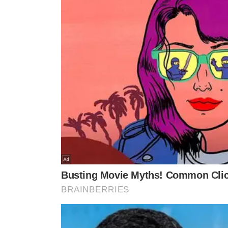
TÓPICOS
TAMBOR DE CRIOULA
CEC
CONSELHO ESTADUAL DE 
PATRIMÔNIO CULTURAL
VER CO
VEJA TAMBÉM