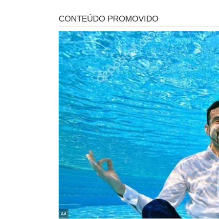
Após a exibição do filme, uma roda de conversa, organi
nacional do ConeCTa, Poliana Sepúlveda
, destacou a 
O debate com os estudantes foi conduzido pelos realiza
guiado pela
Pinacoteca Afrânio Pessoa Castelo Branc
PARCERIA E EDUCAÇÃO
A
Secretaria de Estado da Educação do Piauí
tem sido 
estado, apoiando ações que visam uma educação mais a
Estadual de Cultura
e outras iniciativas culturais ref
piauienses.
VALORIZAÇÃO DO TAMBOR DE CRI
O evento também marcou um importante passo na valor
Comitês de Cultura (PNCC)
, que busca ampliar o acesso 
popular, apoia a iniciativa de reconhecimento do tambo
filme "Poetas do Tambor" documenta essa manifestaçã
Durante a exibição, foram colhidas assinaturas para u
crioula como patrimônio estadual e reforça o pedido de
garantir a preservação e valorização dessa important
O evento foi um sucesso,
demonstrando o poder da cul
cultural do Estado
.