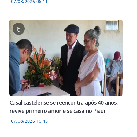
07/08/2026 06:11
6
Wilson Capote reúne
BEAT
JOGO
lideranças de Teresina e
cky revela que
É co
intensifica articulações para
tá gravando
Bíbl
a campanha eleitoral
m
Tere
ques
Casal castelense se reencontra após 40 anos,
revive primeiro amor e se casa no Piauí
07/08/2026 16:45