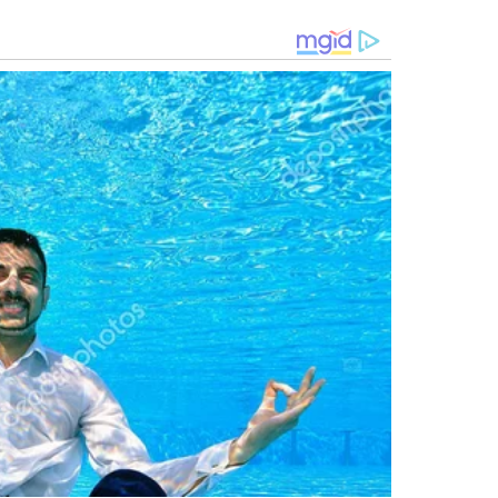
zada pela
conselheira de cultura e vice-presidente
importância do tambor de crioula para a cultura piauiense.
dores do filme, a roda de conversa foi seguida por um tour
o
.
um importante parceiro na promoção da cultura no
mpla, plural e integrada. A colaboração com o
Conselho
orça o compromisso com a formação cultural dos jovens
OULA
ização do tambor de crioula. O
Programa Nacional dos
às políticas públicas de cultura e fortalecer a participação
r de crioula como patrimônio registrado pelo IPHAN. O
o cultural, contribuindo para o processo de registro
.
m abaixo-assinado que visa o reconhecimento do tambor de
 registro nacional junto ao IPHAN. A mobilização busca
e tradição cultural do Piauí
.
tura em unir comunidades e fortalecer a identidade