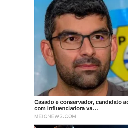
Fé, choro e emoç
NOVOS ARQUIVOS
1ª missa com está
Como uma transmissão de
Nossa Senhora Ap
rádio no Rio levou a CIA a
em Bom Jesus
investigar um caso de OVNI
na Bahia
VEJA MA