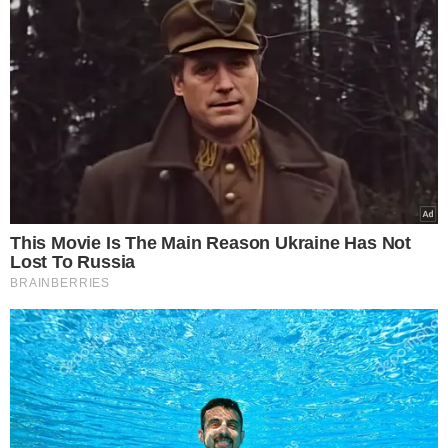
TÓPICOS
OPORTUNIDADES SALÁRIOS OFERECIDOS
CONCURSO PÚBLICOS VAGAS
VER COMENTÁRIOS
VEJA TAMBÉM
COLUNA DENIS CONSTANTINO
'Foi ele quem me
salvou', diz secretária
que socorreu aluno
engasgado em Teresina