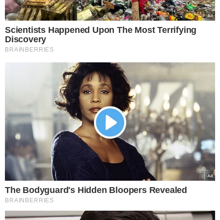
Confira a lista de concursos
públicos com inscrições
abertas no Brasil
ÓTIMA OPORTUNIDADE!
INPE abre dois concursos
públicos com salário de até
R$ 12,6 mil; editais!
MAIS OPORTUNIDADES!
Concursos públicos têm mais
de 10 mil vagas e salários de
até R$ 34 mil