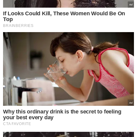
Seplag-CE
(Secretaria do Planejamento e Gestão do
Ceará): 208 vagas / Nível: superior / Salário: R$ 17.180,94 /
Inscrições: de 6/5 até 27/5.
Prefeitura de Uberaba
(MG): 475 vagas / Níveis:
fundamental, médio, técnico e superior / Salário: de R$
1.412 até R$ 17 mil / Inscrições: até 9/5.