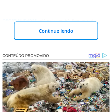
OPORTUNIDADES
- Além desses, há diversos outros
concursos com oportunidades em diferentes
cargos
,
Continue lendo
abertos a candidatos de todos os níveis de escolaridade.
LEIA MAIS
MAIS OPORTUNIDADES!
Rafael Fonteles anuncia
nomeações e concursos
públicos para diversas áreas
DIA DO SERVIDOR PÚBLICO