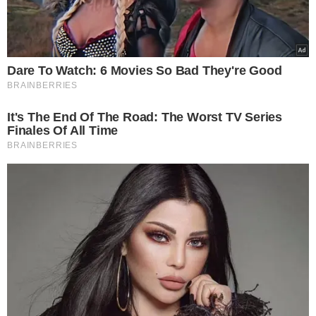
Prefeitura de Muzambinho
(MG): 327 vagas / Níveis:
fundamental, médio e superior / Salário: de R$ 1.422,19
até R$ 20.175,68 / Inscrições: de 18/5 até 17/6.
HRTN
(Hospital Risoleta Tolentino Neves)/MG: 465 vagas /
Níveis: fundamental, médio, técnico e superior / Salário:
de R$ 1.412 até R$ 19.227,21 / Inscrições: até 7/5.