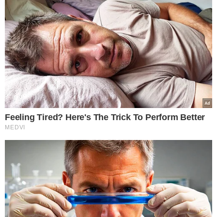
TÓPICOS
JOVENS NEM-NEM
PANDEMIA COVID
INFORMALIDADE
APRENDIZADO E ESTÁGIO
MERCADO DE TRABALHO