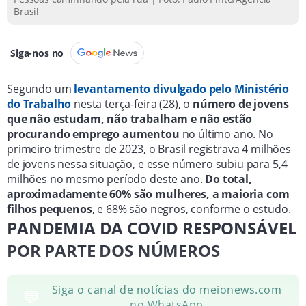
Brasil
oportunidades para inserção no mercado formal.
Siga-nos no
Segundo um
levantamento divulgado pelo Ministério
do Trabalho
nesta terça-feira (28), o
número de jovens
que não estudam, não trabalham e não estão
procurando emprego aumentou
no último ano. No
primeiro trimestre de 2023, o Brasil registrava 4 milhões
de jovens nessa situação, e esse número subiu para 5,4
milhões no mesmo período deste ano.
Do total,
aproximadamente 60% são mulheres, a maioria com
filhos pequenos
, e 68% são negros, conforme o estudo.
PANDEMIA DA COVID RESPONSÁVEL
POR PARTE DOS NÚMEROS
Siga o canal de notícias do meionews.com
💬
no WhatsApp