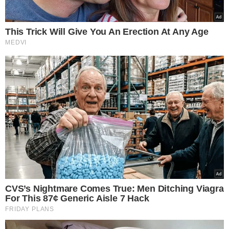
A maioria, aproximadamente 12 milhões, está em
ocupações de baixa qualificação ou remuneração,
incluindo trabalhadores de controle de abastecimento,
escriturários, repositores, caixas, recepcionistas,
balconistas e vendedores.
APRENDIZ E ESTAGIÁRIO EM ALTA
Entre 2011 e 2024, o número de aprendizes no Brasil
dobrou, totalizando 602 mil atualmente.
Destes, 59%
não concluíram o ensino médio, o que reflete nos tipos
de postos de trabalho ocupados, muitos dos quais são
formalizados, mas não necessariamente indicativos de
uma carreira futura.
Em relação aos estagiários, seu número cresceu 37%
entre 2023 e 2024
, alcançando 877 mil. A maioria atua em
empresas privadas (51%), mas uma parcela significativa
está no setor público (40%), especialmente na
administração pública (30%) e no Judiciário (7%).
Apenas 46% dos estagiários recebem bolsa-auxílio ou
salário
, com valores médios variando de R$ 712 a R$
1.314, dependendo da jornada de trabalho.