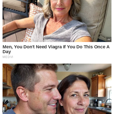
Segundo o levantamento,
a taxa de participação desses
jovens no mercado de trabalho ainda não recuperou o
nível de 2019
, que era de 52,7% no primeiro trimestre.
No mesmo período deste ano, a porcentagem é de
50,5%.
Esta taxa inclui jovens ocupados e desocupados que
estão em busca de emprego.
Não são contabilizados
aqueles que estão fora do mercado de trabalho devido a
outras atividades, como trabalhos de cuidado ou
dedicação exclusiva aos estudos.
MERCADO INFORMAL
Em 2024, dos 14 milhões de jovens ocupados entre 14 e
24 anos, 45% (6,3 milhões) trabalham na
informalidade
. Apenas cerca de 2 milhões atuam em
ocupações técnicas, culturais, ou de informática e
comunicações, que têm menor informalidade.