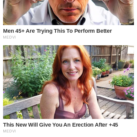
VER COMENTÁRIOS
VEJA TAMBÉM
JOGO DO PODER
Pregão de R$ 76 milhões
do transporte escolar
em Teresina enfrenta
julgamento decisivo no
TCE