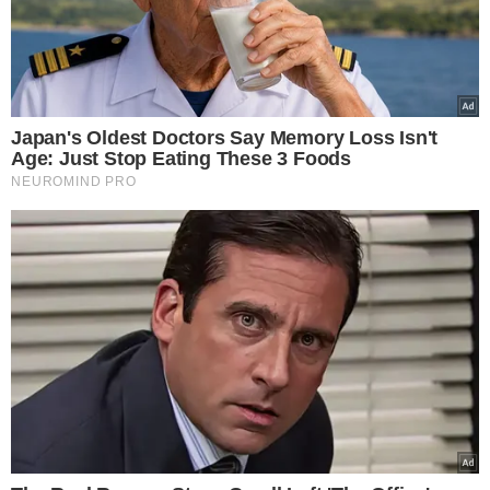
Esses dados foram apresentados por Paula Montagner,
subsecretária de Estatísticas e Estudos do Trabalho,
durante o evento "Empregabilidade Jovem" realizado pelo
Centro de Integração Empresa-Escola (CIEE) em São
Paulo (SP).
Montagner atribui parte desses números ao
impacto contínuo da pandemia de Covid-19
e ressalta
o papel do trabalho de cuidado desempenhado pelas
mulheres na sociedade.
TAXA DE PARTICIPAÇÃO DOS
JOVENS
Com base na PNAD Contínua do IBGE,
os jovens entre 14
e 24 anos constituem 17% da população brasileira,
totalizando 34 milhões de pessoas
. A maioria desse
grupo (39%) reside na região Sudeste, com metade deles
concentrados no estado de São Paulo.